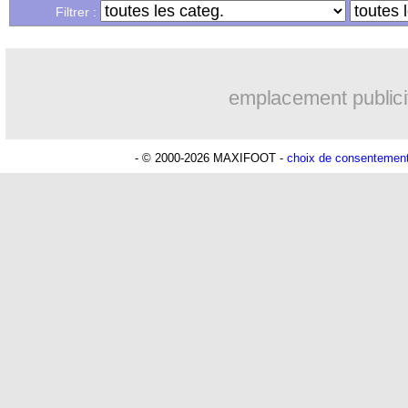
...
Liste des brèves du mar. 9 juin 2026
Filtrer :
...
Liste des brèves du lun. 8 juin 2026
emplacement publici
- © 2000-2026 MAXIFOOT -
choix de consentemen