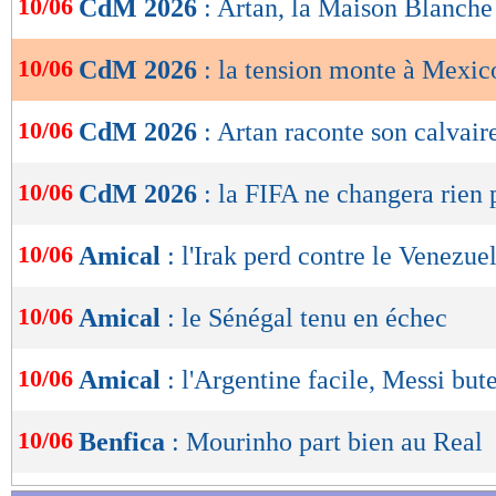
10/06
CdM 2026
: Artan, la Maison Blanche 
de
lecture
10/06
CdM 2026
: la tension monte à Mexic
OK
10/06
CdM 2026
: Artan raconte son calvair
10/06
CdM 2026
: la FIFA ne changera rien
10/06
Amical
: l'Irak perd contre le Venezue
10/06
Amical
: le Sénégal tenu en échec
10/06
Amical
: l'Argentine facile, Messi but
10/06
Benfica
: Mourinho part bien au Real