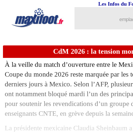
10/06
Real
: Mourinho intéressé par B. Silva
Les Infos du F
10/06
PHOTO
: les Bleus s'envolent pour B
emplac
10/06
Real
: Mourinho pousse pour Mateus 
CdM 2026 : la tension mo
10/06
Reims
: Jaouen à Newcastle pour 28,5
À la veille du match d’ouverture entre le Mexi
10/06
CM 2026
: quel est le plus grand stade
Coupe du monde 2026 reste marquée par les t
derniers jours à Mexico. Selon l’AFP, plusieur
10/06
CdM 2026
: la malédiction qui guette
ont notamment bloqué mardi l’un des principa
10/06
Barça
: Rashford va retourner à Manc
pour soutenir les revendications d’un groupe d
enseignants CNTE, en grève depuis la semaine
10/06
Tottenham
: Bissouma est libre (off.)
La présidente mexicaine Claudia Sheinbaum a q