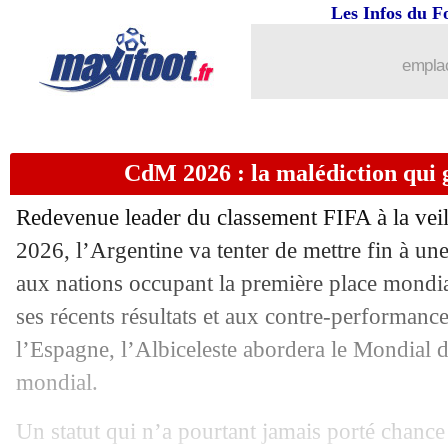
10/06
Strasbourg
: un espoir de Birmingham
Les Infos du F
10/06
Bayern
: ça sent bon pour Brown
emplac
10/06
Atletico
: Cerezo confirme pour Alvar
CdM 2026 : la malédiction qui 
10/06
Argentine
: De Paul annonce la coule
Redevenue leader du classement FIFA à la vei
10/06
Congo
: Le Roy va reprendre du servi
2026, l’Argentine va tenter de mettre fin à un
aux nations occupant la première place mondia
10/06
Espagne
: De la Fuente adore ses mili
ses récents résultats et aux contre-performance
10/06
Ligue 1+
: deux tarifs pour la nouvell
l’Espagne, l’Albiceleste abordera le Mondial
mondial.
10/06
Le Havre
: Demba Ba va succéder à 
Un statut qui n’a pourtant jamais porté chance