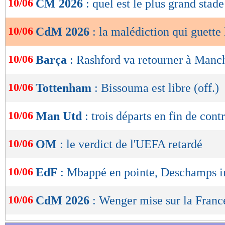
10/06
CM 2026
: quel est le plus grand stade
de
lecture
10/06
CdM 2026
: la malédiction qui guette
OK
10/06
Barça
: Rashford va retourner à Manc
10/06
Tottenham
: Bissouma est libre (off.)
10/06
Man Utd
: trois départs en fin de contr
10/06
OM
: le verdict de l'UEFA retardé
10/06
EdF
: Mbappé en pointe, Deschamps i
10/06
CdM 2026
: Wenger mise sur la Franc