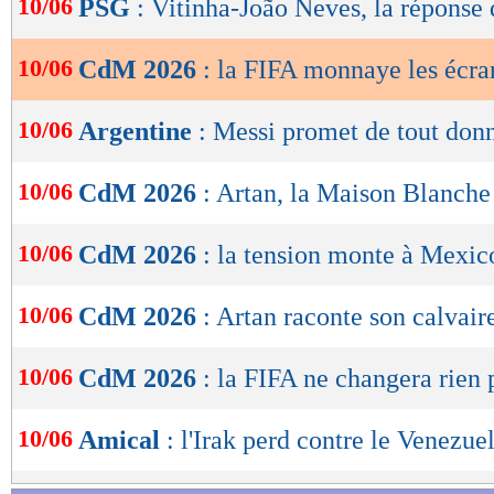
10/06
PSG
: Vitinha-João Neves, la réponse
de
lecture
10/06
CdM 2026
: la FIFA monnaye les écra
OK
10/06
Argentine
: Messi promet de tout don
10/06
CdM 2026
: Artan, la Maison Blanche 
10/06
CdM 2026
: la tension monte à Mexic
10/06
CdM 2026
: Artan raconte son calvair
10/06
CdM 2026
: la FIFA ne changera rien
10/06
Amical
: l'Irak perd contre le Venezue