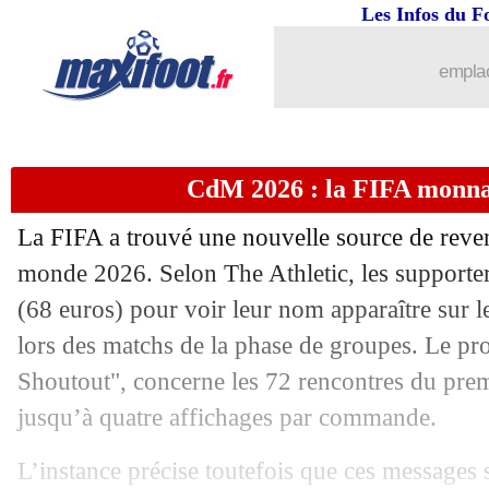
10/06
Majorque
: Muriqi va retourner à Fe
Les Infos du F
10/06
Benfica
: le message d'adieu de Mour
emplac
10/06
CdM 2026
: l'ONU interpelle Washin
CdM 2026 : la FIFA monna
10/06
Real
: Mourinho intéressé par B. Silva
La FIFA a trouvé une nouvelle source de rev
10/06
PHOTO
: les Bleus s'envolent pour B
monde 2026. Selon The Athletic, les supporter
(68 euros) pour voir leur nom apparaître sur l
10/06
Real
: Mourinho pousse pour Mateus 
lors des matchs de la phase de groupes. Le p
10/06
Reims
: Jaouen à Newcastle pour 28,5
Shoutout", concerne les 72 rencontres du prem
jusqu’à quatre affichages par commande.
10/06
CM 2026
: quel est le plus grand stade
L’instance précise toutefois que ces messages s