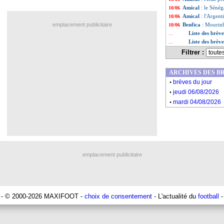
Amical
: le Sénég
10/06
Amical
: l'Argent
10/06
emplacement publicitaire
Benfica
: Mourinh
10/06
Liste des brèv
...
Liste des brève
...
Filtrer :
ARCHIVES DES B
.
brèves du jour
.
jeudi 06/08/2026
.
mardi 04/08/2026
emplacement publicitaire
- © 2000-2026 MAXIFOOT -
choix de consentement
- L'actualité du
football
-