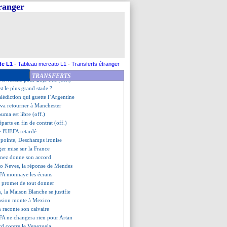
arifs pour la nouvelle saison
tranger
a Ba va succéder à Bodmer
r 2026-2027 dévoilé
qi va retourner à Fenerbahçe
age d'adieu de Mourinho
U interpelle Washington
ntéressé par B. Silva
eus s'envolent pour Boston
de L1
-
Tableau mercato L1
-
Transferts étranger
pousse pour Mateus Fernandes
TRANSFERTS
 Newcastle pour 28,5 M€ (off.)
st le plus grand stade ?
alédiction qui guette l’Argentine
 va retourner à Manchester
ouma est libre (off.)
départs en fin de contrat (off.)
de l'UEFA retardé
pointe, Deschamps ironise
er mise sur la France
inez donne son accord
ão Neves, la réponse de Mendes
IFA monnaye les écrans
i promet de tout donner
n, la Maison Blanche se justifie
ension monte à Mexico
n raconte son calvaire
IFA ne changera rien pour Artan
erd contre le Venezuela