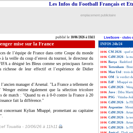
Ligue 1+
: deux t
10/06
Les Infos du Football Français et E
Le Havre
: Demb
10/06
L1
: le calendrie
10/06
emplacement publicitaire
Majorque
: Muri
10/06
Benfica
: le mess
10/06
CdM 2026
: l'ON
10/06
Real
: Mourinho i
10/06
publié le
10/06/2026 à 11h11
PHOTO
: les Bl
10/06
LiveScore
-
clubs 
Real
: Mourinho 
10/06
nger mise sur la France
INFOS 24h/24
Reims
: Jaouen à
10/06
CM 2026
: quel e
10/06
ces de l’équipe de France dans cette Coupe du monde
CdM 2026
: la m
10/06
à la veille du coup d’envoi du tournoi, le directeur du
Barça
: Rashford
10/06
FIFA a désigné les Bleus comme ses principaux favoris
Tottenham
: Biss
10/06
a richesse de leur effectif et l’expérience de Didier
Man Utd
: trois 
10/06
OM
: le verdict 
10/06
EdF
: Mbappé en 
10/06
ré l’ancien manager d’Arsenal. "La France a tellement de
CdM 2026
: Weng
10/06
" Wenger estime également que la sélection tricolore
Juve
: Dibu Mart
10/06
ins de match : "Quand tu es à 0-0 contre la France à 20
PSG
: Vitinha-Jo
10/06
issance fait la différence."
CdM 2026
: la F
10/06
Argentine
: Mess
10/06
ant concernant Kylian Mbappé, promettant au capitaine
CdM 2026
: Arta
10/06
".
CdM 2026
: la t
10/06
CdM 2026
: Arta
10/06
ef Touaitia - 10/06/26 à 11h11
CdM 2026
: la F
10/06
Amical
: l'Irak p
10/06