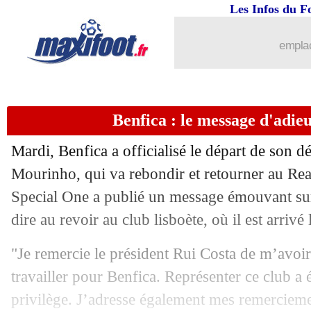
10/06
CM 2026
: quel est le stade de l'enfer 
Les Infos du F
10/06
Everton
: le club doit payer 46 M€ à 
emplac
10/06
Tottenham
: c'est signé pour Senesi (o
Benfica : le message d'adi
10/06
PSG
: Kamara reste à Lyon (officiel)
Mardi, Benfica a officialisé le départ de son 
10/06
Lens
: Videira ne viendra pas
Mourinho, qui va rebondir et retourner au Rea
Special One a publié un message émouvant sur
10/06
Portugal
: Ronaldo, les mots forts de
dire au revoir au club lisboète, où il est arrivé l
10/06
Man City
: un espoir dragué par Live
"Je remercie le président Rui Costa de m’avoir
travailler pour Benfica. Représenter ce club a
10/06
Strasbourg
: un espoir de Birmingham
privilège. J’adresse également mes remerciem