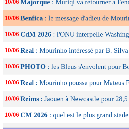
10/06
Majorque
: Muriqi va retourner à Fe
de
lecture
10/06
Benfica
: le message d'adieu de Mour
OK
10/06
CdM 2026
: l'ONU interpelle Washin
10/06
Real
: Mourinho intéressé par B. Silva
10/06
PHOTO
: les Bleus s'envolent pour B
10/06
Real
: Mourinho pousse pour Mateus 
10/06
Reims
: Jaouen à Newcastle pour 28,5
10/06
CM 2026
: quel est le plus grand stade