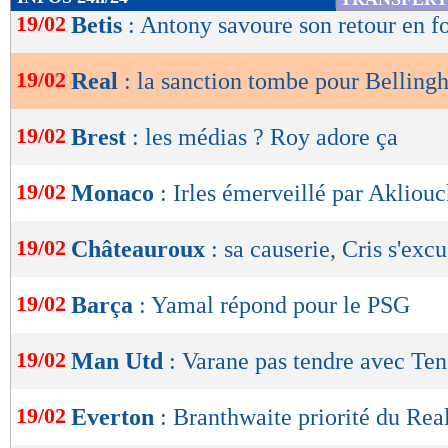
de
19/02
Betis
: Antony savoure son retour en 
lecture
19/02
Real
: la sanction tombe pour Bellin
OK
19/02
Brest
: les médias ? Roy adore ça
19/02
Monaco
: Irles émerveillé par Akliou
19/02
Châteauroux
: sa causerie, Cris s'exc
19/02
Barça
: Yamal répond pour le PSG
19/02
Man Utd
: Varane pas tendre avec Te
19/02
Everton
: Branthwaite priorité du Rea