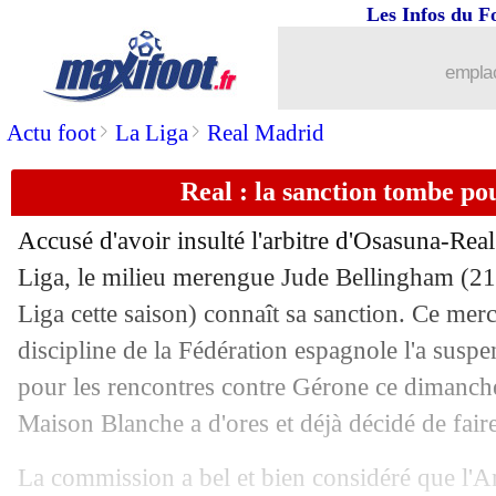
Les Infos du F
19/02
LdC
: Real-Man City, les compos
emplac
19/02
OM
: Stinat, Auxerre réagit dans un
>
>
Actu foot
La Liga
Real Madrid
19/02
PSG
: l'UNFP soutient Mbappé
Real : la sanction tombe p
19/02
Milan
: les excuses d'Hernandez
Accusé d'avoir insulté l'arbitre d'Osasuna-Re
19/02
Droits TV
: DAZN réclame 573 M€ à 
Liga, le milieu merengue Jude
Bellingham
(21
Liga cette saison) connaît sa sanction. Ce mer
19/02
LdC
: le programme du jour
discipline de la Fédération espagnole l'a susp
pour les rencontres contre Gérone ce dimanche 
19/02
Dortmund
: Tottenham s'incruste pour
Maison Blanche a d'ores et déjà décidé de fair
19/02
Aston Villa
: le transfert "stressant" d
La commission a bel et bien considéré que l'An