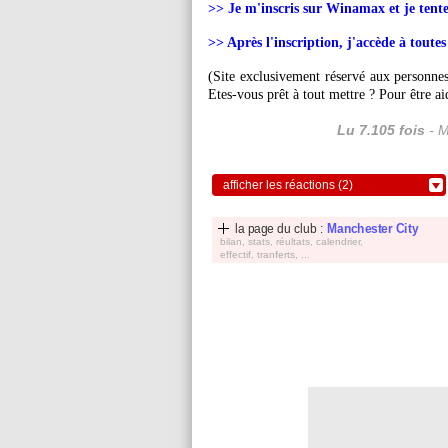
>> Je m'inscris sur Winamax et je tente
>> Après l'inscription, j'accède à toutes
(Site exclusivement réservé aux personnes 
Etes-vous prêt à tout mettre ? Pour être a
Lu 7.105 fois
- M
afficher les réactions (2)
la page du club :
Manchester City
bilan, stats, réultats, calendrier,
effectif, tranferts, ...