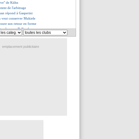
 rêve" de Kühn
tent de l'arbitrage
an répond à Gasperini
n veut conserver Mukiele
voure son retour en forme
n tombe pour Bellingham
s ? Roy adore ça
merveillé par Akliouche
a causerie, Cris s'excuse
emplacement publicitaire
pond pour le PSG
e pas tendre avec Ten Hag
aite priorité du Real ?
 ne fait pas la fine bouche
saison pour Tomiyasu ?
y seul absent notable pour Brest
n du nouveau Dembélé
monté contre Hernandez
oit grand pour Güler
e le sacre en C1
ins bonne équipe selon Guardiola
 d'amour de Yamal
rie lunaire de Cris !
 paie Hütter
ble stat de la défense...
o - "c'est un échec"
ls 8es de finale