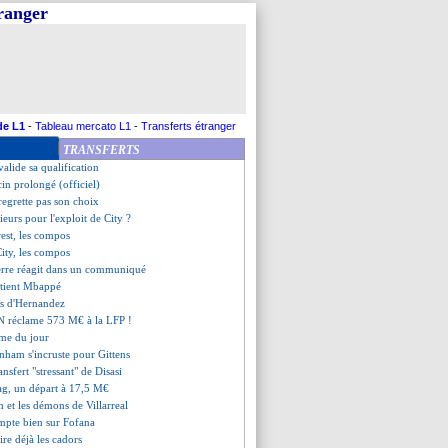
tranger
yse de Varane sur la crise
Persie sur le banc ?
 but de Kvaratskhelia en LdC
 pour Mbappé !
 tue le maigre suspense
confirme pour Kolo Muani
 lob de Mbappé
de L1
-
Tableau mercato L1
-
Transferts étranger
nt Mandanda serein
TRANSFERTS
derole des fans brestois au Parc
alide sa qualification
cin prolongé (officiel)
 regrette pas son choix
eurs pour l'exploit de City ?
rest, les compos
ity, les compos
xerre réagit dans un communiqué
utient Mbappé
es d'Hernandez
 réclame 573 M€ à la LFP !
me du jour
enham s'incruste pour Gittens
ransfert "stressant" de Disasi
ag, un départ à 17,5 M€
 et les démons de Villarreal
mpte bien sur Fofana
tire déjà les cadors