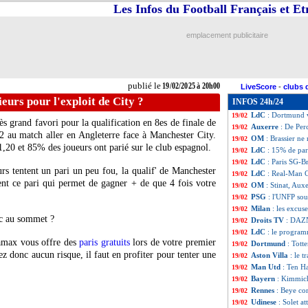
Les Infos du Football Français et E
Man Utd
: l'anal
19/02
Feyenoord
: Van 
19/02
PSG
: le premier
19/02
emplacement publicitaire
VIDEO
: doublé
19/02
VIDEO
: Barcola
19/02
Juve
: Giuntoli 
19/02
VIDEO
: le joli
19/02
publié le
19/02/2025 à 20h00
LiveScore
-
clubs 
Rennes
: Beye se
19/02
urs pour l'exploit de City ?
INFOS 24h/24
PHOTO
: la ban
19/02
LdC
: Dortmund v
19/02
 grand favori pour la qualification en 8es de finale de
Auxerre
: De Per
19/02
2 au match aller en Angleterre face à Manchester City.
OM
: Brassier ne
19/02
1,20 et 85% des joueurs ont parié sur le club espagnol.
LdC
: 15% de pari
19/02
LdC
: Paris SG-B
19/02
rs tentent un pari un peu fou, la qualif' de Manchester
LdC
: Real-Man C
19/02
ent ce pari qui permet de gagner + de que 4 fois votre
OM
: Stinat, Au
19/02
PSG
: l'UNFP so
19/02
Milan
: les excus
19/02
oc au sommet ?
Droits TV
: DAZN
19/02
LdC
: le program
19/02
namax vous offre des
paris gratuits
lors de votre premier
Dortmund
: Tott
19/02
ez donc aucun risque, il faut en profiter pour tenter une
Aston Villa
: le t
19/02
Man Utd
: Ten H
19/02
Bayern
: Kimmich
19/02
Rennes
: Beye co
19/02
Udinese
: Solet at
19/02