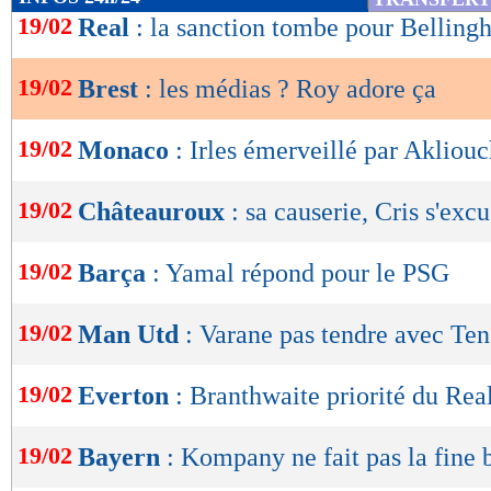
de
19/02
Real
: la sanction tombe pour Bellin
lecture
19/02
Brest
: les médias ? Roy adore ça
OK
19/02
Monaco
: Irles émerveillé par Akliou
19/02
Châteauroux
: sa causerie, Cris s'exc
19/02
Barça
: Yamal répond pour le PSG
19/02
Man Utd
: Varane pas tendre avec Te
19/02
Everton
: Branthwaite priorité du Rea
19/02
Bayern
: Kompany ne fait pas la fine