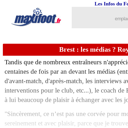
Les Infos du F
19/02
OM
: Stinat, Auxerre réagit dans un
emplac
19/02
PSG
: l'UNFP soutient Mbappé
19/02
Milan
: les excuses d'Hernandez
Brest : les médias ? Ro
19/02
Droits TV
: DAZN réclame 573 M€ à 
Tandis que de nombreux entraîneurs n'apprécie
19/02
LdC
: le programme du jour
centaines de fois par an devant les médias (ent
d'avant-match, d'après-match, les interviews av
19/02
Dortmund
: Tottenham s'incruste pour
interventions pour le club, etc...), le coach d
à lui beaucoup de plaisir à échanger avec les jo
19/02
Aston Villa
: le transfert "stressant" d
"Sincèrement, ce n’est pas une corvée pour moi
19/02
Man Utd
: Ten Hag, un départ à 17,5
sereinement et avec plaisir, parce que je trouve