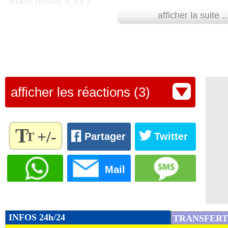
Manchester City).
afficher la suite ..
Classement des buteurs de la Ligue des Cha
de la Ligue 1 et des grands championnats é
Lu 16.124 fois
- Romain Rigaux -
afficher les réactions (3)
T
+/-
T
Partager
Twitter
Règlez la
taille du
Mail
texte
pour
l'adapter
à vos
INFOS 24h/24
TRANSFERT
préférences