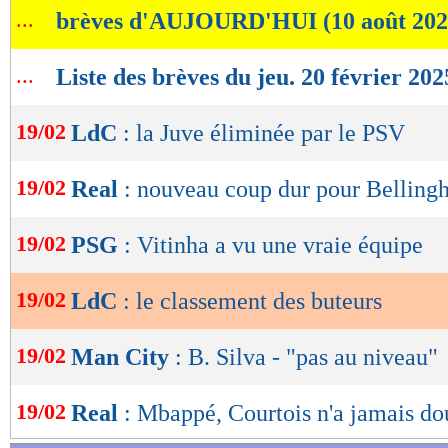
...
brèves d'AUJOURD'HUI (10 août 202
de
lecture
...
Liste des brèves du jeu. 20 février 202
OK
19/02
LdC
: la Juve éliminée par le PSV
19/02
Real
: nouveau coup dur pour Bellin
19/02
PSG
: Vitinha a vu une vraie équipe
19/02
LdC
: le classement des buteurs
19/02
Man City
: B. Silva - "pas au niveau"
19/02
Real
: Mbappé, Courtois n'a jamais do