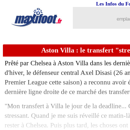
Les Infos du F
19/02
VIDEO
: Barcola tue le maigre suspe
emplac
19/02
Juve
: Giuntoli confirme pour Kolo M
19/02
VIDEO
: le joli lob de Mbappé
Aston Villa : le transfert "str
19/02
Rennes
: Beye sent Mandanda serein
Prêté par Chelsea à Aston Villa dans les derni
19/02
PHOTO
: la banderole des fans bresto
d'hiver, le défenseur central Axel Disasi (26 a
Premier League cette saison) a reconnu avoir é
19/02
LdC
: Dortmund valide sa qualificatio
dernière ligne droite de ce marché des transfer
19/02
Auxerre
: De Percin prolongé (officiel
"Mon transfert à Villa le jour de la deadline... C
stressant. Quand je me suis réveillé ce matin-là,
19/02
OM
: Brassier ne regrette pas son cho
rester à Chelsea. Puis plus tard, les choses ont é