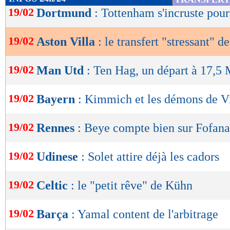
de
19/02
Dortmund
: Tottenham s'incruste pour
lecture
19/02
Aston Villa
: le transfert "stressant" d
OK
19/02
Man Utd
: Ten Hag, un départ à 17,5
19/02
Bayern
: Kimmich et les démons de Vi
19/02
Rennes
: Beye compte bien sur Fofana
19/02
Udinese
: Solet attire déjà les cadors
19/02
Celtic
: le "petit rêve" de Kühn
19/02
Barça
: Yamal content de l'arbitrage