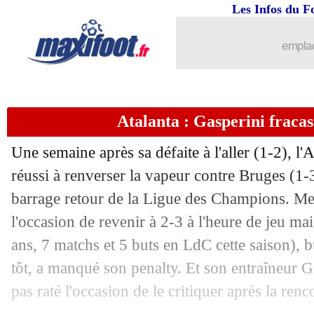
Les Infos du F
19/02
Monaco
: Irles émerveillé par Akliou
emplac
19/02
Châteauroux
: sa causerie, Cris s'exc
19/02
Barça
: Yamal répond pour le PSG
Atalanta : Gasperini fraca
19/02
Man Utd
: Varane pas tendre avec Te
Une semaine après sa défaite à l'aller (1-2), l
réussi à renverser la vapeur contre Bruges (1-
19/02
Everton
: Branthwaite priorité du Rea
barrage retour de la Ligue des Champions. Me
19/02
l'occasion de revenir à 2-3 à l'heure de jeu ma
Bayern
: Kompany ne fait pas la fine
ans, 7 matchs et 5 buts en LdC cette saison), 
19/02
Arsenal
: fin de saison pour Tomiyasu
tôt, a manqué son penalty. Et son entraîneur Gi
pas raté l'occasion de le critiquer après la renc
19/02
PSG
: Zaïre-Emery seul absent notabl