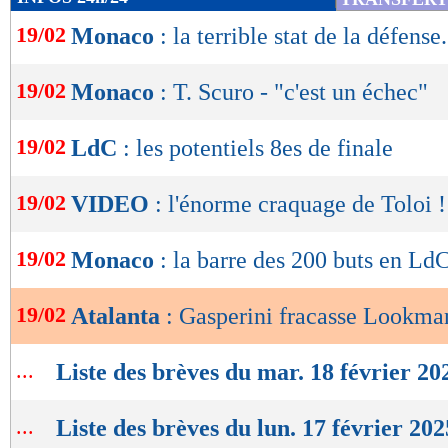
de
19/02
Monaco
: la terrible stat de la défense.
lecture
OK
19/02
Monaco
: T. Scuro - "c'est un échec"
19/02
LdC
: les potentiels 8es de finale
19/02
VIDEO
: l'énorme craquage de Toloi !
19/02
Monaco
: la barre des 200 buts en Ld
19/02
Atalanta
: Gasperini fracasse Lookma
...
Liste des brèves du mar. 18 février 20
...
Liste des brèves du lun. 17 février 202