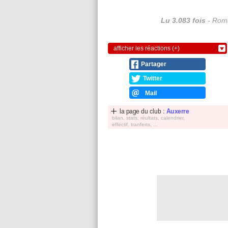
Lu 3.083 fois
- Roma
afficher les réactions (+)
Partager
Twitter
Mail
la page du club :
Auxerre
bilan, stats, réultats, calendrier,
effectif, tranferts, ...