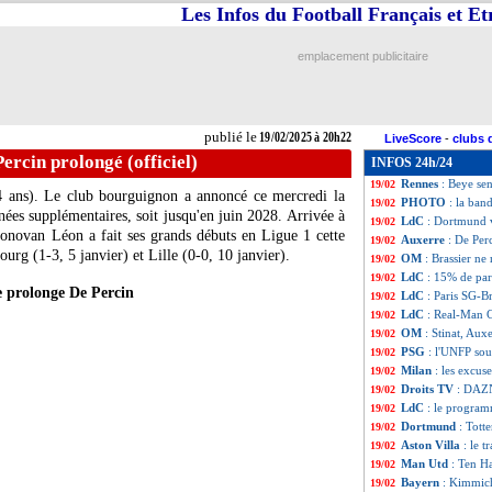
Les Infos du Football Français et E
Ang.
: Liverpool 
19/02
VIDEO
: Mbappé 
19/02
Man Utd
: l'anal
19/02
emplacement publicitaire
Feyenoord
: Van 
19/02
PSG
: le premier
19/02
VIDEO
: doublé
19/02
VIDEO
: Barcola
19/02
publié le
19/02/2025 à 20h22
LiveScore
-
clubs 
Juve
: Giuntoli 
19/02
ercin prolongé (officiel)
INFOS 24h/24
VIDEO
: le joli
19/02
Rennes
: Beye se
19/02
 ans). Le club bourguignon a annoncé ce mercredi la
PHOTO
: la ban
19/02
ées supplémentaires, soit jusqu'en juin 2028. Arrivée à
LdC
: Dortmund v
19/02
Donovan Léon a fait ses grands débuts en Ligue 1 cette
Auxerre
: De Per
19/02
urg (1-3, 5 janvier) et Lille (0-0, 10 janvier).
OM
: Brassier ne
19/02
LdC
: 15% de pari
19/02
 prolonge De Percin
LdC
: Paris SG-B
19/02
LdC
: Real-Man C
19/02
OM
: Stinat, Au
19/02
PSG
: l'UNFP so
19/02
Milan
: les excus
19/02
Droits TV
: DAZN
19/02
LdC
: le program
19/02
Dortmund
: Tott
19/02
Aston Villa
: le t
19/02
Man Utd
: Ten H
19/02
Bayern
: Kimmich
19/02