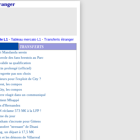
tranger
accroché par Aston Villa
voit triple !
yse de Varane sur la crise
Persie sur le banc ?
 but de Kvaratskhelia en LdC
 pour Mbappé !
 tue le maigre suspense
de L1
-
Tableau mercato L1
-
Transferts étranger
confirme pour Kolo Muani
TRANSFERTS
 lob de Mbappé
nt Mandanda serein
derole des fans brestois au Parc
alide sa qualification
cin prolongé (officiel)
 regrette pas son choix
eurs pour l'exploit de City ?
rest, les compos
ity, les compos
xerre réagit dans un communiqué
utient Mbappé
es d'Hernandez
 réclame 573 M€ à la LFP !
me du jour
enham s'incruste pour Gittens
ransfert "stressant" de Disasi
ag, un départ à 17,5 M€
 et les démons de Villarreal