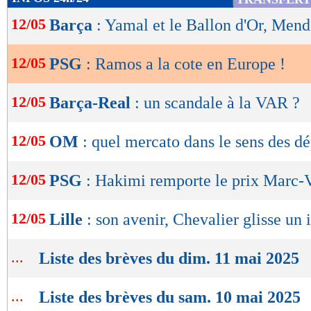
de
12/05
Barça
: Yamal et le Ballon d'Or, Mend
lecture
OK
12/05
PSG
: Ramos a la cote en Europe !
12/05
Barça-Real
: un scandale à la VAR ?
12/05
OM
: quel mercato dans le sens des dé
12/05
PSG
: Hakimi remporte le prix Marc-
12/05
Lille
: son avenir, Chevalier glisse un 
...
Liste des brèves du dim. 11 mai 2025
...
Liste des brèves du sam. 10 mai 2025