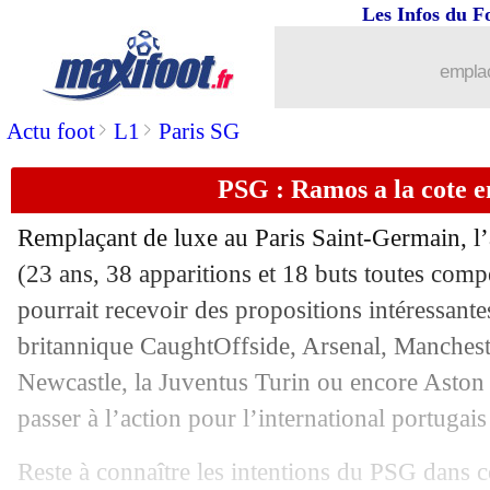
Les Infos du F
12/05
Brest
: Camara évasif sur son avenir
emplac
12/05
Arsenal
: Arteta remonté contre ses jo
>
>
Actu foot
L1
Paris SG
12/05
Man Utd
: Amorim se sent "embarras
PSG : Ramos a la cote e
12/05
OM
: Zarrak chambre le président d
Remplaçant de luxe au Paris Saint-Germain, l
(23 ans, 38 apparitions et 18 buts toutes compé
12/05
Strasbourg
: Palace pense aussi à Em
pourrait recevoir des propositions intéressante
12/05
britannique CaughtOffside, Arsenal, Manchest
Liverpool
: Robertson soutient Alexa
Newcastle, la Juventus Turin ou encore Aston 
12/05
OM
: Solomon pour remplacer Henriq
passer à l’action pour l’international portugai
12/05
Real
: la défense, le rappel d'Ancelotti
Reste à connaître les intentions du PSG dans ce