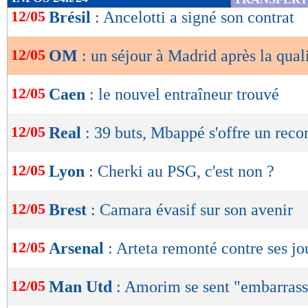
de
12/05
Brésil
: Ancelotti a signé son contrat
lecture
12/05
OM
: un séjour à Madrid après la qual
OK
12/05
Caen
: le nouvel entraîneur trouvé
12/05
Real
: 39 buts, Mbappé s'offre un reco
12/05
Lyon
: Cherki au PSG, c'est non ?
12/05
Brest
: Camara évasif sur son avenir
12/05
Arsenal
: Arteta remonté contre ses jo
12/05
Man Utd
: Amorim se sent "embarras