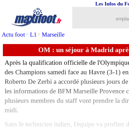
Les Infos du F
12/05
Brésil
: Ancelotti n'oublie pas Casemi
emplac
12/05
PSG
: le club réclame 98 M€ à Mbapp
>
>
Actu foot
L1
Marseille
12/05
Monaco
: Hütter veut un nouveau gar
OM : un séjour à Madrid après
12/05
Barça
: Rashford est fan de Yamal
Après la qualification officielle de l'Olympiqu
12/05
PSG
: Dembélé trouve Barcola sous-c
des Champions samedi face au Havre (3-1) en 
Roberto De Zerbi a accordé plusieurs jours de
12/05
FFF
: Diallo veut supprimer la LFP
les informations de BFM Marseille Provence ce
plusieurs membres du staff vont prendre la dir
12/05
Real
: K. Mbappé - "on reviendra"
midi.
12/05
Arsenal
: des discussions avec Trossar
Sans le technicien italien, l'équipe va profiter