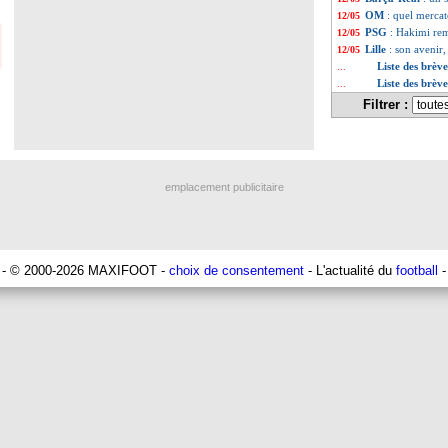
OM
: quel mercat
12/05
PSG
: Hakimi re
12/05
Lille
: son avenir,
12/05
Liste des brèv
...
Liste des brèv
...
Filtrer :
emplacement publicitaire
- © 2000-2026 MAXIFOOT -
choix de consentement
- L'actualité du
football
-