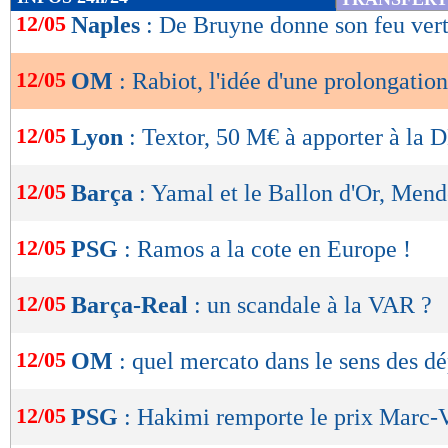
de
12/05
Naples
: De Bruyne donne son feu ver
lecture
12/05
OM
: Rabiot, l'idée d'une prolongation
OK
12/05
Lyon
: Textor, 50 M€ à apporter à la
12/05
Barça
: Yamal et le Ballon d'Or, Mend
12/05
PSG
: Ramos a la cote en Europe !
12/05
Barça-Real
: un scandale à la VAR ?
12/05
OM
: quel mercato dans le sens des dé
12/05
PSG
: Hakimi remporte le prix Marc-