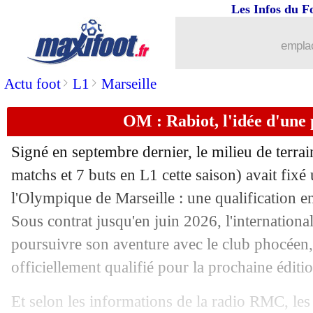
Les Infos du F
12/05
Caen
: le nouvel entraîneur trouvé
emplac
12/05
Real
: 39 buts, Mbappé s'offre un reco
>
>
Actu foot
L1
Marseille
12/05
Lyon
: Cherki au PSG, c'est non ?
OM : Rabiot, l'idée d'une
12/05
Brest
: Camara évasif sur son avenir
Signé en septembre dernier, le milieu de terra
12/05
Arsenal
: Arteta remonté contre ses jo
matchs et 7 buts en L1 cette saison) avait fixé
l'Olympique de Marseille : une qualification 
12/05
Man Utd
: Amorim se sent "embarras
Sous contrat jusqu'en juin 2026, l'international
poursuivre son aventure avec le club phocéen,
12/05
OM
: Zarrak chambre le président d
officiellement qualifié pour la prochaine éditi
12/05
Strasbourg
: Palace pense aussi à Em
Et selon les informations de la radio RMC, les