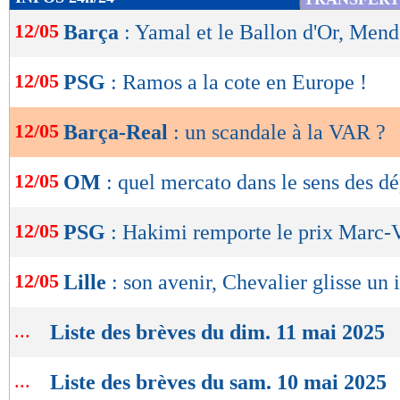
de
12/05
Barça
: Yamal et le Ballon d'Or, Mend
lecture
OK
12/05
PSG
: Ramos a la cote en Europe !
12/05
Barça-Real
: un scandale à la VAR ?
12/05
OM
: quel mercato dans le sens des dé
12/05
PSG
: Hakimi remporte le prix Marc-
12/05
Lille
: son avenir, Chevalier glisse un 
...
Liste des brèves du dim. 11 mai 2025
...
Liste des brèves du sam. 10 mai 2025