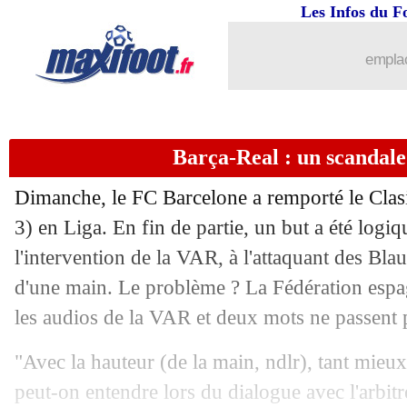
Les Infos du F
12/05
Brest
: Camara évasif sur son avenir
emplac
12/05
Arsenal
: Arteta remonté contre ses jo
12/05
Man Utd
: Amorim se sent "embarras
Barça-Real : un scandale
12/05
OM
: Zarrak chambre le président d
Dimanche, le FC Barcelone a remporté le Clas
3) en Liga. En fin de partie, un but a été logi
12/05
Strasbourg
: Palace pense aussi à Em
l'intervention de la VAR, à l'attaquant des Bl
12/05
d'une main. Le problème ? La Fédération espag
Liverpool
: Robertson soutient Alexa
les audios de la VAR et deux mots ne passent p
12/05
OM
: Solomon pour remplacer Henriq
"Avec la hauteur (de la main, ndlr), tant mieu
12/05
Real
: la défense, le rappel d'Ancelotti
peut-on entendre lors du dialogue avec l'arbitr