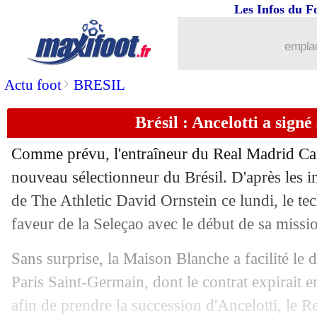
12/05
Lyon
: la blessure diplomatique de Ma
Les Infos du F
12/05
Brésil
: Ancelotti n'oublie pas Casemi
emplac
12/05
PSG
: le club réclame 98 M€ à Mbapp
>
Actu foot
BRESIL
Brésil : Ancelotti a signé
12/05
Monaco
: Hütter veut un nouveau gar
Comme prévu, l'entraîneur du Real Madrid Car
12/05
Barça
: Rashford est fan de Yamal
nouveau sélectionneur du Brésil. D'après les i
de The Athletic David Ornstein ce lundi, le tec
12/05
PSG
: Dembélé trouve Barcola sous-c
faveur de la Seleçao avec le début de sa missi
12/05
FFF
: Diallo veut supprimer la LFP
Sans surprise, la Maison Blanche a facilité le 
Paris Saint-Germain, dont le contrat expirait e
12/05
Real
: K. Mbappé - "on reviendra"
afin de prendre la succession d'Ancelotti, le R