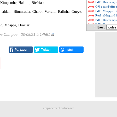
EdF
: Deschamps 
, Kimpembe, Hakimi, Bitshiabu.
20/08
OM
: pas d'offre
20/08
EdF
: Mbappé, De
jnaldum, Bitumazala, Gharbi, Verratti, Rafinha, Gueye,
20/08
Real
: Ødegaard fi
20/08
EdF
: Deschamps
20/08
EdF
: Deschamps s
20/08
do, Mbappé, Draxler.
Filtrer :
EdF
: Deschamps j
20/08
Liste des brèv
...
les Campos - 20/08/21 à 14h51
Liste des brèv
...
Partager
Twitter
Mail
emplacement publicitaire