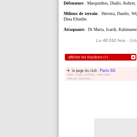
Défenseurs
: Marquinhos, Diallo, Kehrer
Milieux de terrain
: Herrera, Danilo, Wi
Dina Ebimbe.
Attaquants
: Di Maria, Icardi, Kalimuen
Lu 40.532 fois
- Gil
afficher les réactions (+)
la page du club :
Paris SG
bilan, stats, réultats, calendrier,
effectif, tranferts, ...