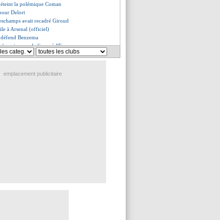
éteint la polémique Coman
 pour Delort
schamps avait recadré Giroud
le à Arsenal (officiel)
 défend Benzema
'exprime sur le fiasco à l'Euro
ustifie sa décision de rester
es du jeu. 19 août 2021
es du mer. 18 août 2021
emplacement publicitaire