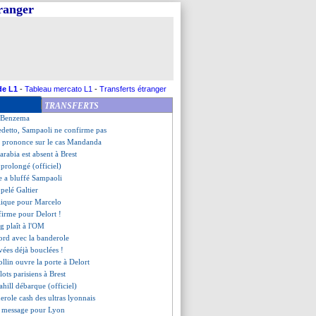
tranger
éalise un "rêve de gosse"
 Giroud, Deschamps très flou
u prétendant pour Xeka
ixe le prix de Hwang
illot Bob Marley pour l'Ajax !
e Rafa Mir (officiel)
très déçu" pour Moriba
de L1
-
Tableau mercato L1
-
Transferts étranger
tend encore des recrues !
TRANSFERTS
irme pour Benedetto (officiel)
de Benzema
nedetto, Sampaoli ne confirme pas
e prononce sur le cas Mandanda
arabia est absent à Brest
prolongé (officiel)
e a bluffé Sampaoli
pelé Galtier
plique pour Marcelo
nfirme pour Delort !
g plaît à l'OM
ord avec la banderole
ivées déjà bouclées !
ollin ouvre la porte à Delort
lots parisiens à Brest
ahill débarque (officiel)
derole cash des ultras lyonnais
n message pour Lyon