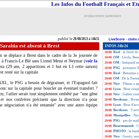
Les Infos du Football Français et E
Juve
: Locatelli r
20/08
EdF
: le futur de
20/08
Lille
: un nouvea
20/08
emplacement publicitaire
OM
: Bordeaux f
20/08
PHOTOS
: un ma
20/08
Séville
: au tour d
20/08
Barça
: Koeman "
20/08
publié le
20/08/2021 à 14h51
LiveScore
-
clubs 
OM
: Sampaoli at
20/08
Sarabia est absent à Brest
INFOS 24h/24
Elche
: l'OM conf
20/08
Real
: la fierté 
20/08
n se déplace à Brest dans le cadre de la 3e journée de
OM
: Lirola, Be
20/08
ont à Francis-Le Blé sans Lionel Messi et Neymar (
voir la
OM
: Sampaoli s
20/08
ia (29 ans, 2 apparitions et 1 but en L1 cette saison)
PSG
: pourquoi S
20/08
t resté sur la capitale.
Real
: Benzema a 
20/08
OM
: De la Fuent
20/08
XL, le PSG a besoin de dégraisser, et l'Espagnol fait
Nice
: Yilmaz a ap
20/08
donc sur la capitale pour boucler un éventuel transfert ?
Lyon
: Bosz s'ex
20/08
u, l'ailier serait tout simplement embêté par "une gêne
Nice
: Galtier co
20/08
et nos confrères précisent que la direction n'a pour
Bordeaux
: Hwan
20/08
une négociation n'a été entamée" avec une autre équipe
Lyon
: Bosz d'acc
20/08
Bordeaux
: 3 arr
20/08
Montpellier
: Nic
20/08
PSG
: pas de mail
20/08
Bournemouth
: C
20/08
PHOTO
: la ban
.
20/08
Nice
: Gouiri, so
20/08