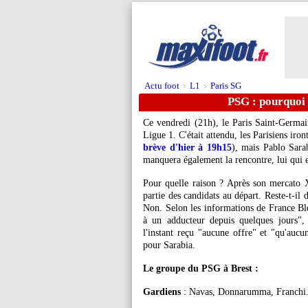
Actu foot
L1
Paris SG
>
>
PSG : pourquoi 
Ce vendredi (21h), le Paris Saint-Germai
Ligue 1. C'était attendu, les Parisiens ir
brève d'hier à 19h15
), mais Pablo Sarab
manquera également la rencontre, lui qui es
Pour quelle raison ? Après son mercato X
partie des candidats au départ. Reste-t-il 
Non. Selon les informations de France Ble
à un adducteur depuis quelques jours", 
l'instant reçu "aucune offre" et "qu'auc
pour Sarabia.
Le groupe du PSG à Brest :
Gardiens
: Navas, Donnarumma, Franchi