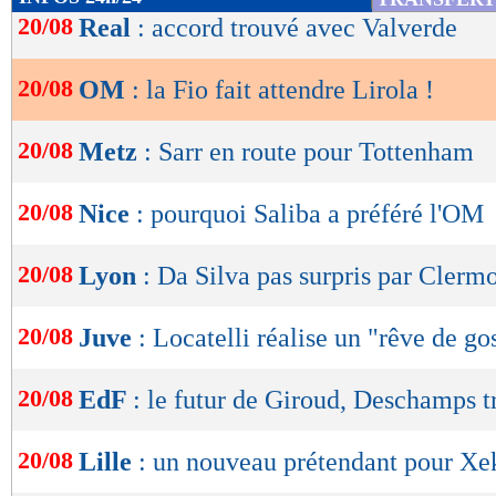
de
20/08
Real
: accord trouvé avec Valverde
lecture
20/08
OM
: la Fio fait attendre Lirola !
OK
20/08
Metz
: Sarr en route pour Tottenham
20/08
Nice
: pourquoi Saliba a préféré l'OM
20/08
Lyon
: Da Silva pas surpris par Clerm
20/08
Juve
: Locatelli réalise un "rêve de go
20/08
EdF
: le futur de Giroud, Deschamps t
20/08
Lille
: un nouveau prétendant pour Xe