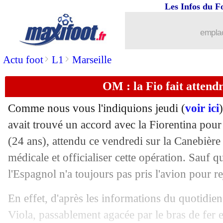
Les Infos du F
20/08
PSG
: Pochettino satisfait, mais...
emplac
20/08
Brest
: Der Zakarian a des regrets
>
>
Actu foot
L1
Marseille
20/08
PSG
: Kimpembe veut créer une alch
OM : la Fio fait attendr
20/08
L1
: Brest 2-4 Paris SG (fini)
Comme nous vous l'indiquions jeudi (
voir ici
20/08
Inter
: Lukaku, Inzaghi a aimé sa sinc
avait trouvé un accord avec la Fiorentina pour 
(24 ans), attendu ce vendredi sur la Canebière 
20/08
All.
: Leipzig déroule 4-0 !
médicale et officialiser cette opération. Sauf 
l'Espagnol n'a toujours pas pris l'avion pour r
20/08
Man Utd
: Pogba, négociations en cou
En effet, d'après les informations du quotidie
20/08
Barça
: Leipzig se lance pour Moriba
Viola, passablement agacée par le bras de fer 