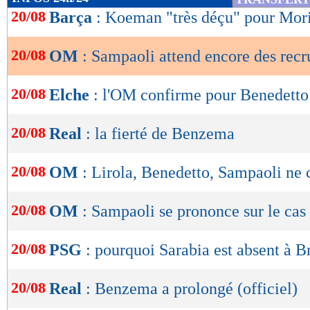
de
20/08
Barça
: Koeman "très déçu" pour Mor
lecture
20/08
OM
: Sampaoli attend encore des recr
OK
20/08
Elche
: l'OM confirme pour Benedetto 
20/08
Real
: la fierté de Benzema
20/08
OM
: Lirola, Benedetto, Sampaoli ne
20/08
OM
: Sampaoli se prononce sur le ca
20/08
PSG
: pourquoi Sarabia est absent à B
20/08
Real
: Benzema a prolongé (officiel)