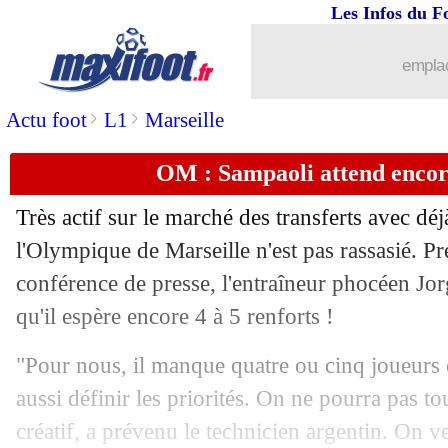
Les Infos du F
20/08
L1
: Brest-Paris SG, les compos
emplac
20/08
Man City
: Lewandowski, Guardiola éc
>
>
Actu foot
L1
Marseille
20/08
Arsenal
: Ramsdale recruté pour 35 M€
OM : Sampaoli attend encore
20/08
Tottenham
: Ndombélé, par ici la sorti
Très actif sur le marché des transferts avec déj
20/08
PSG
: Sarabia, deux pistes en Liga
l'Olympique de Marseille n'est pas rassasié. P
conférence de presse, l'entraîneur phocéen Jor
20/08
Real
: accord trouvé avec Valverde
qu'il espère encore 4 à 5 renforts !
20/08
OM
: la Fio fait attendre Lirola !
"Pour nous, il manque quatre ou cinq joueurs da
aussi définir les priorités. On ne pourra pas tout
20/08
Metz
: Sarr en route pour Tottenham
créatif, a prévenu le technicien argentin. On ve