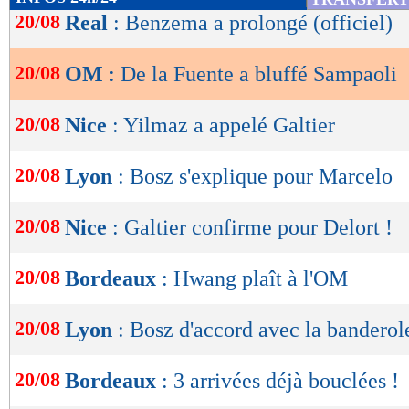
de
20/08
Real
: Benzema a prolongé (officiel)
lecture
20/08
OM
: De la Fuente a bluffé Sampaoli
OK
20/08
Nice
: Yilmaz a appelé Galtier
20/08
Lyon
: Bosz s'explique pour Marcelo
20/08
Nice
: Galtier confirme pour Delort !
20/08
Bordeaux
: Hwang plaît à l'OM
20/08
Lyon
: Bosz d'accord avec la banderol
20/08
Bordeaux
: 3 arrivées déjà bouclées !