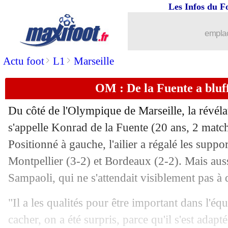
Les Infos du F
20/08
Metz
: Sarr en route pour Tottenham
emplac
20/08
Nice
: pourquoi Saliba a préféré l'OM
>
>
Actu foot
L1
Marseille
20/08
Lyon
: Da Silva pas surpris par Clerm
OM : De la Fuente a bluf
20/08
Juve
: Locatelli réalise un "rêve de go
Du côté de l'Olympique de Marseille, la révéla
20/08
EdF
: le futur de Giroud, Deschamps t
s'appelle Konrad de la Fuente (20 ans, 2 match
Positionné à gauche, l'ailier a régalé les suppor
20/08
Lille
: un nouveau prétendant pour Xe
Montpellier (3-2) et Bordeaux (2-2). Mais aus
Sampaoli, qui ne s'attendait visiblement pas à d
20/08
OM
: Bordeaux fixe le prix de Hwang
"Il a les qualités pour être important dans l'éq
20/08
PHOTOS
: un maillot Bob Marley pou
cacher, on a été surpris, parce qu'il s'est adapté