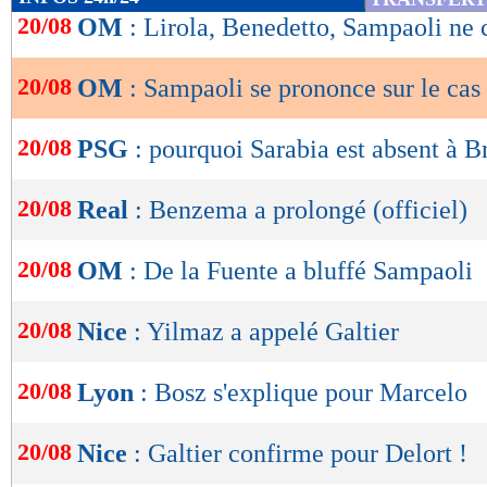
de
20/08
OM
: Lirola, Benedetto, Sampaoli ne
lecture
20/08
OM
: Sampaoli se prononce sur le ca
OK
20/08
PSG
: pourquoi Sarabia est absent à B
20/08
Real
: Benzema a prolongé (officiel)
20/08
OM
: De la Fuente a bluffé Sampaoli
20/08
Nice
: Yilmaz a appelé Galtier
20/08
Lyon
: Bosz s'explique pour Marcelo
20/08
Nice
: Galtier confirme pour Delort !