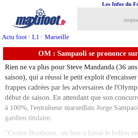
Les Infos du F
20/08
PSG
: Sarabia, deux pistes en Liga
emplac
20/08
Real
: accord trouvé avec Valverde
>
>
Actu foot
L1
Marseille
20/08
OM
: la Fio fait attendre Lirola !
OM : Sampaoli se prononce su
20/08
Metz
: Sarr en route pour Tottenham
Rien ne va plus pour Steve Mandanda (36 ans,
20/08
Nice
: pourquoi Saliba a préféré l'OM
saison), qui a réussi le petit exploit d'encaisser
frappes cadrées par les adversaires de l'Olymp
20/08
Lyon
: Da Silva pas surpris par Clerm
début de saison. En attendant que son concurr
à 100%, l'entraîneur marseillais Jorge Sampaol
20/08
Juve
: Locatelli réalise un "rêve de go
gardien titulaire.
20/08
EdF
: le futur de Giroud, Deschamps t
"Contre Bordeaux, on leur a laissé le ballon e