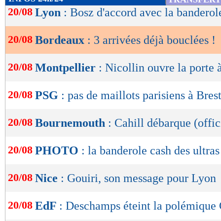
de
20/08
Lyon
: Bosz d'accord avec la banderol
lecture
20/08
Bordeaux
: 3 arrivées déjà bouclées !
OK
20/08
Montpellier
: Nicollin ouvre la porte 
20/08
PSG
: pas de maillots parisiens à Bres
20/08
Bournemouth
: Cahill débarque (offic
20/08
PHOTO
: la banderole cash des ultra
20/08
Nice
: Gouiri, son message pour Lyon
20/08
EdF
: Deschamps éteint la polémiqu