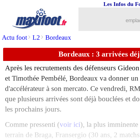
Les Infos du F
20/08
OM
: Bordeaux fixe le prix de Hwang
emplac
20/08
PHOTOS
: un maillot Bob Marley pou
>
>
Actu foot
L2
Bordeaux
20/08
Séville
: au tour de Rafa Mir (officiel)
Bordeaux : 3 arrivées déj
20/08
Barça
: Koeman "très déçu" pour Mor
Après les recrutements des défenseurs Gideo
20/08
OM
: Sampaoli attend encore des recr
et Timothée Pembélé, Bordeaux va donner un
d'accélérateur à son mercato. Ce vendredi, RM
20/08
Elche
: l'OM confirme pour Benedetto 
que plusieurs arrivées sont déjà bouclées et doi
les prochains jours.
20/08
Real
: la fierté de Benzema
Comme pressenti (
voir ici
), la plus imminente 
20/08
OM
: Lirola, Benedetto, Sampaoli ne
terrain de Braga, Fransergio (30 ans, 2 matchs