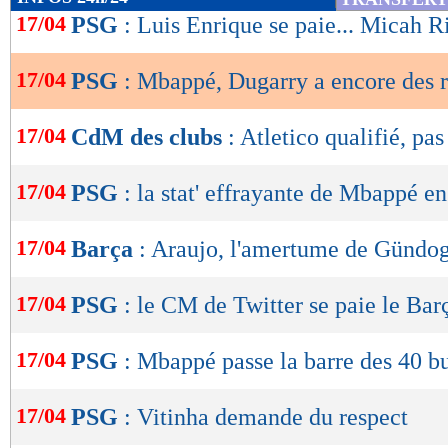
Dugarry.
de
17/04
PSG
: Luis Enrique se paie... Micah R
lecture
Lu 26.289 fois
- Youcef Touaitia 
17/04
PSG
: Mbappé, Dugarry a encore des 
OK
17/04
CdM des clubs
: Atletico qualifié, pa
17/04
PSG
: la stat' effrayante de Mbappé e
17/04
Barça
: Araujo, l'amertume de Gündo
17/04
PSG
: le CM de Twitter se paie le Bar
17/04
PSG
: Mbappé passe la barre des 40 b
17/04
PSG
: Vitinha demande du respect