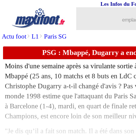
Les Infos du F
17/04
Bayern
: Kane, Postecoglou explique 
emplac
17/04
Brest
: Lees-Melou va tenter d'annule
>
>
Actu foot
L1
Paris SG
17/04
Bayern
: la LdC, De Ligt compare ave
PSG : Mbappé, Dugarry a enco
17/04
Bayern
: Ballack attend plus de Sané
Moins d'une semaine après sa virulante sortie 
17/04
OM
: Benfica, Gasset annonce la coul
Mbappé
(25 ans, 10 matchs et 8 buts en LdC ce
Christophe Dugarry a-t-il changé d'avis ? Pa
17/04
Real
: Bellingham va répondre à ses d
monde 1998 estime que l'attaquant du Paris S
à Barcelone (1-4), mardi, en quart de finale re
17/04
Bayern
: Tuchel veut finir l'aventure
Champions, est encore loin de son meilleur ni
17/04
Lille
: Zhegrova forfait pour Aston Vil
"Je dis qu’il a fait son match. Il a été dans son 