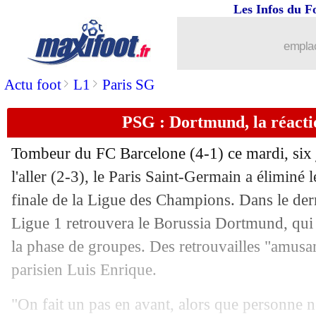
Les Infos du F
17/04
Barça
: Araujo, l'avis d'un ancien arbit
emplac
17/04
Barça
: Yamal attend sa revanche fac
>
>
Actu foot
L1
Paris SG
17/04
PSG
: Guérin voit une autoroute pou
PSG : Dortmund, la réacti
17/04
PSG
: Luis Enrique et l'avenir de Mb
Tombeur du FC Barcelone (4-1) ce mardi, six j
l'aller (2-3), le Paris Saint-Germain a éliminé
17/04
PSG
: le départ de Mbappé frustre Ou
finale de la Ligue des Champions. Dans le derni
17/04
Ligue 1 retrouvera le Borussia Dortmund, qui a
PSG
: Luis Enrique se paie... Micah R
la phase de groupes. Des retrouvailles "amusan
17/04
PSG
: Mbappé, Dugarry a encore des 
parisien Luis Enrique.
17/04
CdM des clubs
: Atletico qualifié, pa
"On fait un pas en avant, alors que personne n