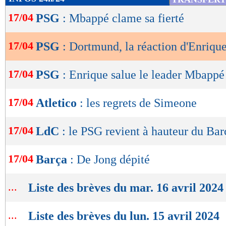
de
17/04
PSG
: Mbappé clame sa fierté
lecture
OK
17/04
PSG
: Dortmund, la réaction d'Enriqu
17/04
PSG
: Enrique salue le leader Mbappé
17/04
Atletico
: les regrets de Simeone
17/04
LdC
: le PSG revient à hauteur du Bar
17/04
Barça
: De Jong dépité
...
Liste des brèves du mar. 16 avril 2024
...
Liste des brèves du lun. 15 avril 2024