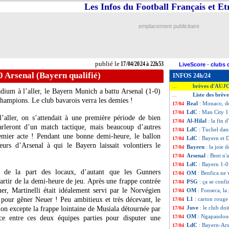
Les Infos du Football Français et E
emplacement publicitaire
publié le
17/04/2024 à 22h53
LiveScore
-
clubs 
 Arsenal (Bayern qualifié)
INFOS 24h/24
brèves d'AUJ
...
dium à l’aller, le Bayern Munich a battu Arsenal (1-0)
Liste des brève
...
Champions. Le club bavarois verra les demies !
Real
: Monaco, de
17/04
LdC
: Man City 1
17/04
’aller, on s’attendait à une première période de bien
Al-Hilal
: la fin d
17/04
parleront d’un match tactique, mais beaucoup d’autres
LdC
: Tuchel dan
17/04
remier acte ! Pendant une bonne demi-heure, le ballon
LdC
: Bayern et
17/04
seurs d’Arsenal à qui le Bayern laissait volontiers le
Bayern
: la joie
17/04
Arsenal
: Bent n'
17/04
LdC
: Bayern 1-0
17/04
té de la part des locaux, d’autant que les Gunners
OM
: Benfica ne 
17/04
rtir de la demi-heure de jeu. Après une frappe contrée
PSG
: ça se conf
17/04
er, Martinelli était idéalement servi par le Norvégien
OM
: Fonseca, la
17/04
 pour gêner Neuer ! Peu ambitieux et très décevant, le
L1
: carton roug
17/04
Juve
: le club do
on excepte la frappe lointaine de Musiala détournée par
17/04
OM
: Ngapandoue
17/04
nce entre ces deux équipes parties pour disputer une
LdC
: Bayern-Ars
17/04