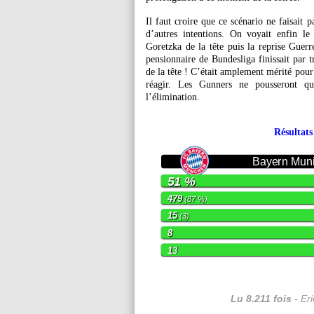
Il faut croire que ce scénario ne faisait p
d’autres intentions. On voyait enfin l
Goretzka de la tête puis la reprise Guerr
pensionnaire de Bundesliga finissait par t
de la tête ! C’était amplement mérité pour
réagir. Les Gunners ne pousseront qu
l’élimination.
Résultat
Bayern Mun
51 %
479
(87 %)
15
(3)
8
13
Lu 8.211 fois
- Er