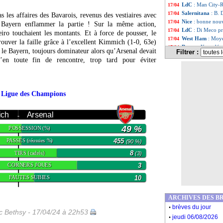
LdC
: Man City-R
17/04
Salernitana
: B. 
17/04
as les affaires des Bavarois, revenus des vestiaires avec
Nice
: bonne nou
17/04
e Bayern enflammer la partie ! Sur la même action,
LdC
: Di Meco pr
17/04
eiro touchaient les montants. Et à force de pousser, le
West Ham
: Moye
17/04
rouver la faille grâce à l’excellent Kimmich (1-0, 63e)
Barça
: Koundé n
17/04
 le Bayern, toujours dominateur alors qu’Arsenal devait
Filtrer :
Barça
: R. Araujo
17/04
’en toute fin de rencontre, trop tard pour éviter
Dortmund
: des 
17/04
Bayern
: Kane, P
17/04
Brest
: Lees-Melo
17/04
Bayern
: la LdC,
17/04
s Ligue des Champions
Bayern
: Ballack
17/04
OM
: Benfica, Ga
17/04
ich
Arsenal
Real
: Bellingham
17/04
-
Bayern
: Tuchel 
17/04
49 %
POSSESSION
(%)
Lille
: Zhegrova f
17/04
OM
: Gasset ne s
PASSES
455
17/04
(réussies %)
(90 %)
VIDEO
: le Barç
17/04
TIRS
8
(cadrés)
(3)
PSG
: Donnarumm
17/04
CORNERS JOUES
3
Barça
: Araujo, l
17/04
Barça
: Yamal at
17/04
FAUTES SUBIES
10
PSG
: Guérin vo
17/04
PSG
: Luis Enriq
17/04
ARCHIVES DES B
PSG
: le départ 
17/04
.
brèves du jour
PSG
: Luis Enriq
17/04
ic Bethsy - 17/04/24 à 22h53
.
PSG
: Mbappé, D
17/04
jeudi 06/08/2026