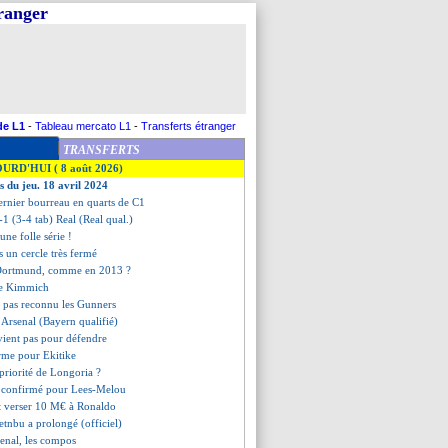
tranger
de L1
-
Tableau mercato L1
-
Transferts étranger
TRANSFERTS
OURD'HUI ( 8 août 2026)
s du jeu. 18 avril 2024
rnier bourreau en quarts de C1
-1 (3-4 tab) Real (Real qual.)
'une folle série !
s un cercle très fermé
 Dortmund, comme en 2013 ?
 de Kimmich
a pas reconnu les Gunners
 Arsenal (Bayern qualifié)
vient pas pour défendre
irme pour Ekitike
 priorité de Longoria ?
e confirmé pour Lees-Melou
it verser 10 M€ à Ronaldo
tnbu a prolongé (officiel)
enal, les compos