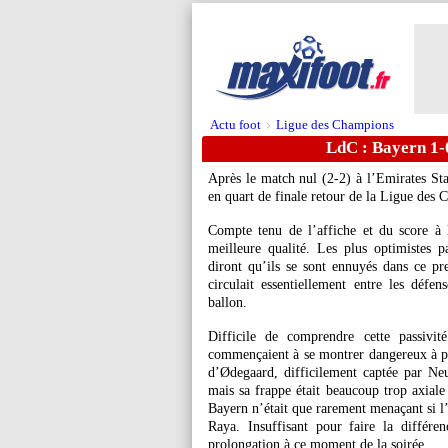
Actu foot
Ligue des Champions
>
LdC : Bayern 1-0
Après le match nul (2-2) à l’Emirates Sta
en quart de finale retour de la Ligue des 
Compte tenu de l’affiche et du score à l
meilleure qualité. Les plus optimistes 
diront qu’ils se sont ennuyés dans ce p
circulait essentiellement entre les défen
ballon.
Difficile de comprendre cette passivi
commençaient à se montrer dangereux à pa
d’Ødegaard, difficilement captée par Neu
mais sa frappe était beaucoup trop axiale
Bayern n’était que rarement menaçant si l’
Raya. Insuffisant pour faire la différe
prolongation à ce moment de la soirée.