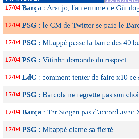
de
17/04
Barça
: Araujo, l'amertume de Gündo
lecture
17/04
PSG
: le CM de Twitter se paie le Bar
OK
17/04
PSG
: Mbappé passe la barre des 40 b
17/04
PSG
: Vitinha demande du respect
17/04
LdC
: comment tenter de faire x10 ce 
17/04
PSG
: Barcola ne regrette pas son cho
17/04
Barça
: Ter Stegen pas d'accord avec 
17/04
PSG
: Mbappé clame sa fierté