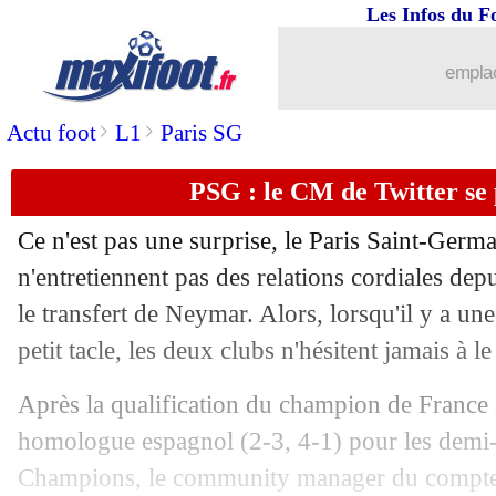
Les Infos du F
17/04
OM
: Benfica, Gasset annonce la coul
emplac
17/04
Real
: Bellingham va répondre à ses d
>
>
Actu foot
L1
Paris SG
17/04
Bayern
: Tuchel veut finir l'aventure
PSG : le CM de Twitter se 
17/04
Lille
: Zhegrova forfait pour Aston Vil
Ce n'est pas une surprise, le Paris Saint-Germ
17/04
OM
: Gasset ne se projette pas sur son
n'entretiennent pas des relations cordiales de
le transfert de Neymar. Alors, lorsqu'il y a un
17/04
VIDEO
: le Barça sorti, Alfredo Duro 
petit tacle, les deux clubs n'hésitent jamais à le 
17/04
PSG
: Donnarumma a eu du mal avec l
Après la qualification du champion de France
homologue espagnol (2-3, 4-1) pour les demi-f
17/04
Barça
: Araujo, l'avis d'un ancien arbit
Champions, le community manager du compte 