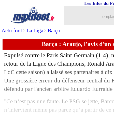
Les Infos du F
17/04
Nice
: bonne nouvelle pour Ndayishim
emplac
17/04
LdC
: Di Meco prédit un sacre du PS
>
>
Actu foot
La Liga
Barça
17/04
West Ham
: Moyes, le Bayer et les pi
Barça : Araujo, l'avis d'un 
17/04
Barça
: Koundé n'en veut à personne
Expulsé contre le Paris Saint-Germain (1-4), m
17/04
Barça
: R. Araujo - "je suis désolé"
retour de la Ligue des Champions, Ronald
Ara
LdC cette saison) a laissé ses partenaires à dix
17/04
Dortmund
: des demies méritées pour
Une grossière erreur du défenseur central du
défendu par l'ancien arbitre Eduardo Iturralde
17/04
Bayern
: Kane, Postecoglou explique 
"Ce n’est pas une faute. Le PSG se jette, Barc
17/04
Brest
: Lees-Melou va tenter d'annule
n’intervient même pas parce qu’à partir de ce 