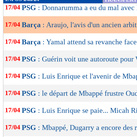
de
17/04
PSG
: Donnarumma a eu du mal avec l
lecture
17/04
Barça
: Araujo, l'avis d'un ancien arbit
OK
17/04
Barça
: Yamal attend sa revanche fac
17/04
PSG
: Guérin voit une autoroute pou
17/04
PSG
: Luis Enrique et l'avenir de Mb
17/04
PSG
: le départ de Mbappé frustre Ou
17/04
PSG
: Luis Enrique se paie... Micah R
17/04
PSG
: Mbappé, Dugarry a encore des 