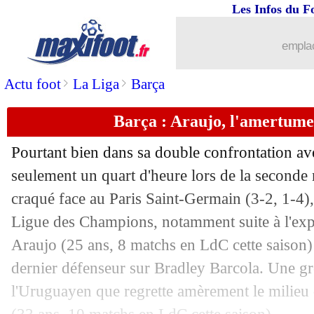
Les Infos du F
17/04
Bayern
: Ballack attend plus de Sané
emplac
17/04
OM
: Benfica, Gasset annonce la coul
>
>
Actu foot
La Liga
Barça
17/04
Real
: Bellingham va répondre à ses d
Barça : Araujo, l'amertum
17/04
Bayern
: Tuchel veut finir l'aventure
Pourtant bien dans sa double confrontation av
17/04
Lille
: Zhegrova forfait pour Aston Vil
seulement un quart d'heure lors de la seconde
craqué face au Paris Saint-Germain (3-2, 1-4), 
17/04
OM
: Gasset ne se projette pas sur son
Ligue des Champions, notamment suite à l'exp
Araujo
(25 ans, 8 matchs en LdC cette saison)
17/04
VIDEO
: le Barça sorti, Alfredo Duro 
dernier défenseur sur Bradley Barcola. Une gr
l'Uruguayen que regrette amèrement le milieu 
17/04
PSG
: Donnarumma a eu du mal avec l