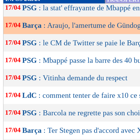
de
17/04
PSG
: la stat' effrayante de Mbappé e
lecture
17/04
Barça
: Araujo, l'amertume de Gündo
OK
17/04
PSG
: le CM de Twitter se paie le Bar
17/04
PSG
: Mbappé passe la barre des 40 b
17/04
PSG
: Vitinha demande du respect
17/04
LdC
: comment tenter de faire x10 ce 
17/04
PSG
: Barcola ne regrette pas son cho
17/04
Barça
: Ter Stegen pas d'accord avec 