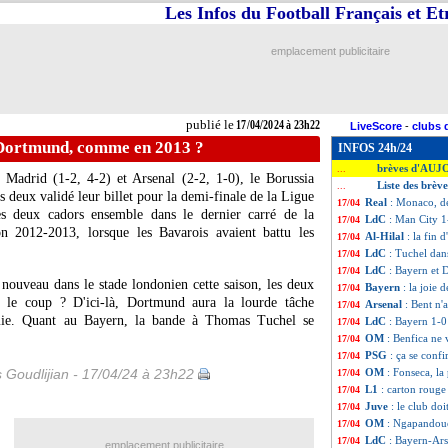
Les Infos du Football Français et E
emplacement publicitaire
publié le
17/04/2024 à 23h22
LiveScore
-
clubs 
 Dortmund, comme en 2013 ?
INFOS 24h/24
brèves d'AUJ
...
o Madrid (1-2, 4-2) et Arsenal (2-2, 1-0), le Borussia
Liste des brève
...
deux validé leur billet pour la demi-finale de la Ligue
Real
: Monaco, de
17/04
s deux cadors ensemble dans le dernier carré de la
LdC
: Man City 1
17/04
on 2012-2013, lorsque les Bavarois avaient battu les
Al-Hilal
: la fin d
17/04
LdC
: Tuchel dan
17/04
LdC
: Bayern et
17/04
 nouveau dans le stade londonien cette saison, les deux
Bayern
: la joie
17/04
er le coup ? D'ici-là, Dortmund aura la lourde tâche
Arsenal
: Bent n'
17/04
emie. Quant au Bayern, la bande à Thomas Tuchel se
LdC
: Bayern 1-0
17/04
OM
: Benfica ne 
17/04
PSG
: ça se conf
17/04
s Goudlijian - 17/04/24 à 23h22
OM
: Fonseca, la
17/04
L1
: carton roug
17/04
Juve
: le club do
17/04
OM
: Ngapandoue
17/04
LdC
: Bayern-Ars
17/04
emplacement publicitaire