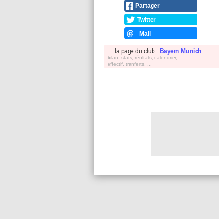
Partager
Twitter
Mail
la page du club :
Bayern Munich
bilan, stats, réultats, calendrier,
effectif, tranferts, ...