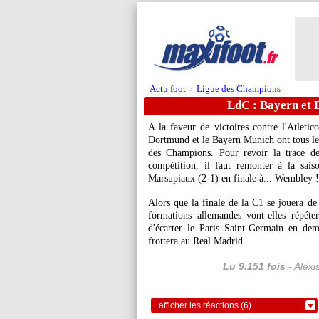
Actu foot
Ligue des Champions
>
LdC : Bayern et
A la faveur de victoires contre l'Atletic
Dortmund et le Bayern Munich ont tous les 
des Champions. Pour revoir la trace de
compétition, il faut remonter à la sais
Marsupiaux (2-1) en finale à... Wembley !
Alors que la finale de la C1 se jouera de
formations allemandes vont-elles répét
d'écarter le Paris Saint-Germain en d
frottera au Real Madrid.
Lu 9.151 fois
- Alexi
afficher les réactions (6)