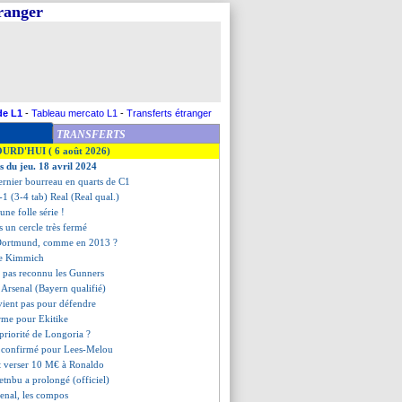
tranger
de L1
-
Tableau mercato L1
-
Transferts étranger
TRANSFERTS
OURD'HUI ( 6 août 2026)
s du jeu. 18 avril 2024
rnier bourreau en quarts de C1
-1 (3-4 tab) Real (Real qual.)
'une folle série !
s un cercle très fermé
 Dortmund, comme en 2013 ?
 de Kimmich
a pas reconnu les Gunners
 Arsenal (Bayern qualifié)
vient pas pour défendre
irme pour Ekitike
 priorité de Longoria ?
e confirmé pour Lees-Melou
it verser 10 M€ à Ronaldo
tnbu a prolongé (officiel)
enal, les compos