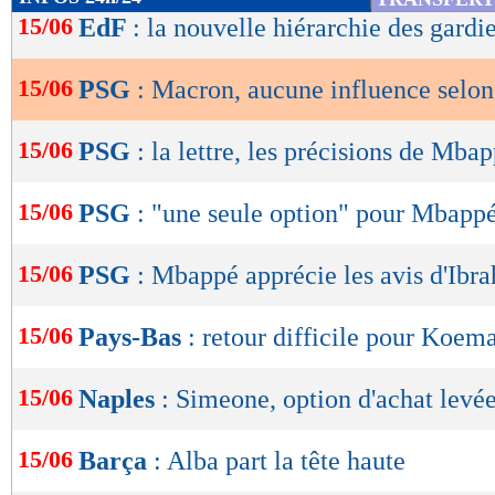
de
15/06
EdF
: la nouvelle hiérarchie des gardi
lecture
15/06
PSG
: Macron, aucune influence sel
OK
15/06
PSG
: la lettre, les précisions de Mba
15/06
PSG
: "une seule option" pour Mbapp
15/06
PSG
: Mbappé apprécie les avis d'Ibr
15/06
Pays-Bas
: retour difficile pour Koem
15/06
Naples
: Simeone, option d'achat levée
15/06
Barça
: Alba part la tête haute