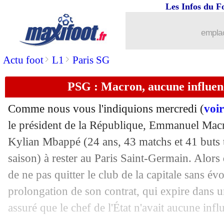
Les Infos du F
emplac
>
>
Actu foot
L1
Paris SG
PSG : Macron, aucune influe
Comme nous vous l'indiquions mercredi (
voir
...
brèves d'AUJOURD'HUI ( 9 août 202
le président de la République, Emmanuel Macr
Kylian
Mbappé
(24 ans, 43 matchs et 41 buts 
...
Liste des brèves du ven. 16 juin 2023
saison) à rester au Paris Saint-Germain. Alors 
de ne pas quitter le club de la capitale sans é
15/06
PSG
: Marquinhos ne voit pas Mbappé 
prolongation de son contrat, qui expire dans un
assuré que le chef de l'État n'avait aucune infl
15/06
LdN
: Espagne 2-1 Italie (fini)