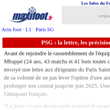
Les Infos du F
emplac
>
>
Actu foot
L1
Paris SG
PSG : la lettre, les précis
...
brèves d'AUJOURD'HUI ( 9 août 202
Avant de rejoindre le rassemblement de l'équi
...
Liste des brèves du ven. 16 juin 2023
Mbappé
(24 ans, 43 matchs et 41 buts toutes c
envoyé une lettre aux dirigeants du Paris Sain
15/06
PSG
: Marquinhos ne voit pas Mbappé 
de sa volonté de ne pas lever l'option d'une a
prolonger son contrat jusqu'en juin 2025. Une
15/06
LdN
: Espagne 2-1 Italie (fini)
l'attaquant français.
15/06
Argentine
: CdM 2026, Messi moins c
"La lettre n'a pas été envoyée pendant le rasse