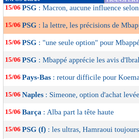
de
15/06
PSG
: Macron, aucune influence sel
lecture
15/06
PSG
: la lettre, les précisions de Mba
OK
15/06
PSG
: "une seule option" pour Mbapp
15/06
PSG
: Mbappé apprécie les avis d'Ibr
15/06
Pays-Bas
: retour difficile pour Koem
15/06
Naples
: Simeone, option d'achat levée
15/06
Barça
: Alba part la tête haute
15/06
PSG (f)
: les ultras, Hamraoui toujour