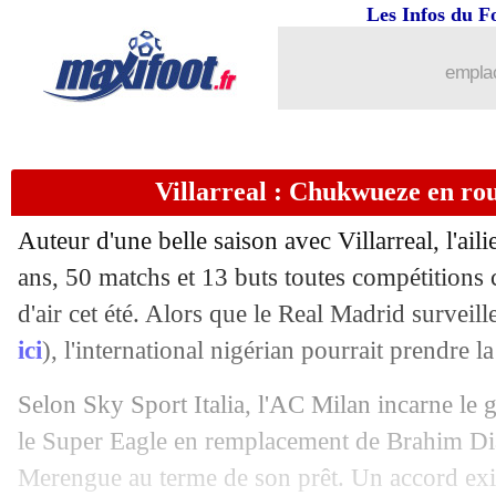
Les Infos du F
15/06
Barça
: Alba part la tête haute
emplac
15/06
PSG (f)
: les ultras, Hamraoui toujour
15/06
Rennes
: Naples a pensé à Génésio
Villarreal : Chukwueze en ro
15/06
Man City
: le joli geste de Guardiola
Auteur d'une belle saison avec Villarreal, l'ai
15/06
Tottenham
: Richarlison rêve du Real
ans, 50 matchs et 13 buts toutes compétitions 
d'air cet été. Alors que le Real Madrid surveille
15/06
PSG
: deux ventes à boucler avant L.
ici
), l'international nigérian pourrait prendre la
15/06
Amical
: un Messi record, l'Argentine
Selon Sky Sport Italia, l'AC Milan incarne le 
le Super Eagle en remplacement de Brahim Dia
15/06
Annecy
: le soutien d'Aimé Jacquet
Merengue au terme de son prêt. Un accord exi