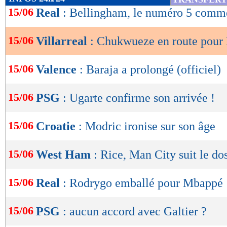
de
15/06
Real
: Bellingham, le numéro 5 comm
lecture
15/06
Villarreal
: Chukwueze en route pour
OK
15/06
Valence
: Baraja a prolongé (officiel)
15/06
PSG
: Ugarte confirme son arrivée !
15/06
Croatie
: Modric ironise sur son âge
15/06
West Ham
: Rice, Man City suit le dos
15/06
Real
: Rodrygo emballé pour Mbappé
15/06
PSG
: aucun accord avec Galtier ?