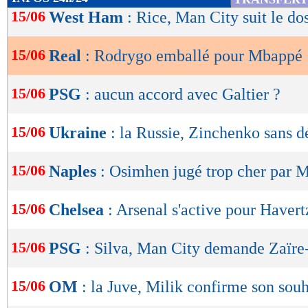
de
15/06
West Ham
: Rice, Man City suit le dos
lecture
15/06
Real
: Rodrygo emballé pour Mbappé
OK
15/06
PSG
: aucun accord avec Galtier ?
15/06
Ukraine
: la Russie, Zinchenko sans d
15/06
Naples
: Osimhen jugé trop cher par 
15/06
Chelsea
: Arsenal s'active pour Havert
15/06
PSG
: Silva, Man City demande Zaïre
15/06
OM
: la Juve, Milik confirme son souh