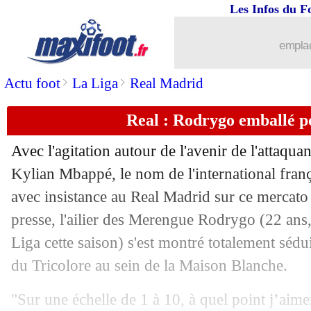
Les Infos du F
15/06
PSG
: deux ventes à boucler avant L.
emplac
15/06
Amical
: un Messi record, l'Argentine
>
>
Actu foot
La Liga
Real Madrid
15/06
Annecy
: le soutien d'Aimé Jacquet
Real : Rodrygo emballé 
15/06
Bruges
: Lang réclame son départ
Avec l'agitation autour de l'avenir de l'attaqu
15/06
Bayern
: Musiala ne voit pas Kimmich
Kylian Mbappé, le nom de l'international franç
avec insistance au Real Madrid sur ce mercato
15/06
PSG
: Hakimi toujours associé au Rea
presse, l'ailier des Merengue
Rodrygo
(22 ans,
Liga cette saison) s'est montré totalement sédu
15/06
FIFA
: racisme, une commission avec 
du Tricolore au sein de la Maison Blanche.
15/06
Real
: Bellingham justifie son choix
"Sur une échelle de 1 à 10, à quel point j’aime