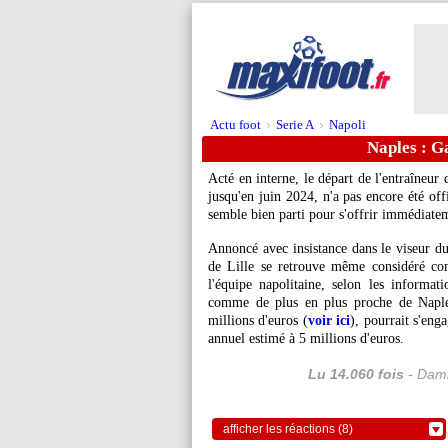
Actu foot
Serie A
Napoli
>
>
Naples : Ga
Acté en interne, le départ de l'entraîneur
jusqu'en juin 2024, n'a pas encore été offi
semble bien parti pour s'offrir immédiate
Annoncé avec insistance dans le viseur du 
de Lille se retrouve même considéré c
l'équipe napolitaine, selon les informat
comme de plus en plus proche de Naples
millions d'euros (
voir ici
), pourrait s'eng
annuel estimé à 5 millions d'euros.
Lu 14.060 fois
- Dami
afficher les réactions (8)