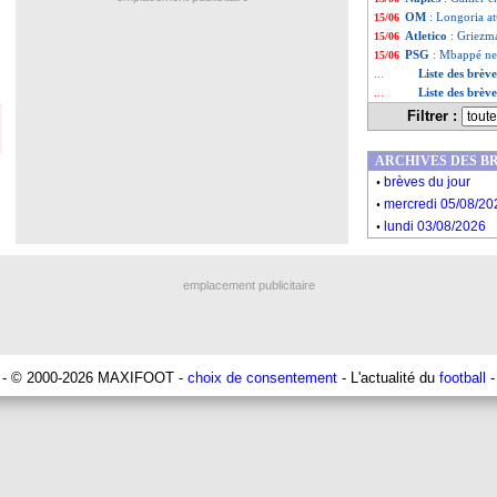
OM
: Longoria at
15/06
Atletico
: Griezma
15/06
PSG
: Mbappé ne 
15/06
Liste des brèv
...
Liste des brèv
...
Filtrer :
ARCHIVES DES B
.
brèves du jour
.
mercredi 05/08/20
.
lundi 03/08/2026
emplacement publicitaire
- © 2000-2026 MAXIFOOT -
choix de consentement
- L'actualité du
football
-