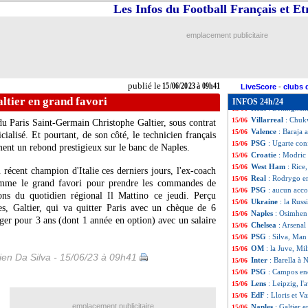
Annecy
: le sout
15/06
Les Infos du Football Français et E
Bruges
: Lang ré
15/06
Bayern
: Musiala
15/06
emplacement publicitaire
PSG
: Hakimi tou
15/06
FIFA
: racisme, 
15/06
Real
: Bellingham
15/06
Juve
: Zaniolo a
15/06
publié le
15/06/2023 à 09h41
Nantes
: Aristouy
15/06
LiveScore
-
clubs 
Man City
: Walke
15/06
ltier en grand favori
INFOS 24h/24
Real
: Bellingha
15/06
Villarreal
: Chuk
15/06
 du Paris Saint-Germain Christophe Galtier, sous contrat
Valence
: Baraja 
15/06
cialisé. Et pourtant, de son côté, le technicien français
PSG
: Ugarte con
15/06
ment un rebond prestigieux sur le banc de Naples.
Croatie
: Modric 
15/06
West Ham
: Rice,
15/06
récent champion d'Italie ces derniers jours, l'ex-coach
Real
: Rodrygo e
15/06
omme le grand favori pour prendre les commandes de
PSG
: aucun acco
15/06
ions du quotidien régional Il Mattino ce jeudi. Perçu
Ukraine
: la Rus
15/06
, Galtier, qui va quitter Paris avec un chèque de 6
Naples
: Osimhen
15/06
ager pour 3 ans (dont 1 année en option) avec un salaire
Chelsea
: Arsenal
15/06
PSG
: Silva, Ma
15/06
OM
: la Juve, Mi
15/06
en Da Silva - 15/06/23 à 09h41
Inter
: Barella à 
15/06
PSG
: Campos en
15/06
Lens
: Leipzig, l
15/06
EdF
: Lloris et V
15/06
emplacement publicitaire
Naples
: Galtier 
15/06