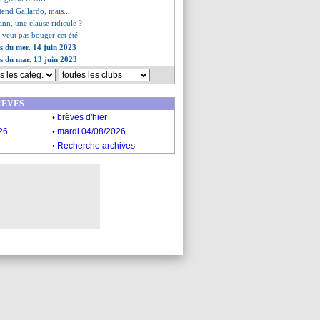
tend Gallardo, mais...
nn, une clause ridicule ?
veut pas bouger cet été
es du mer. 14 juin 2023
es du mar. 13 juin 2023
REVES
.
brèves d'hier
.
26
mardi 04/08/2026
.
Recherche archives