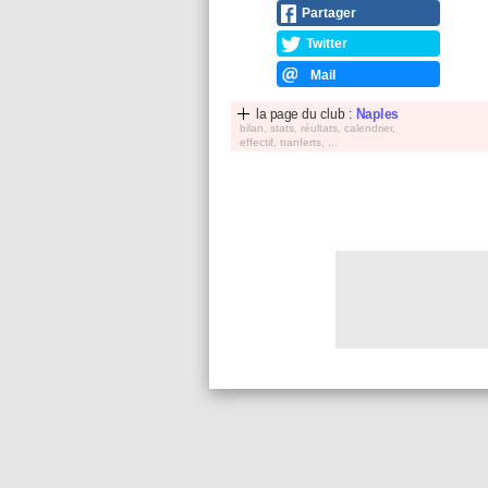
Partager
Twitter
Mail
la page du club :
Naples
bilan, stats, réultats, calendrier,
effectif, tranferts, ...