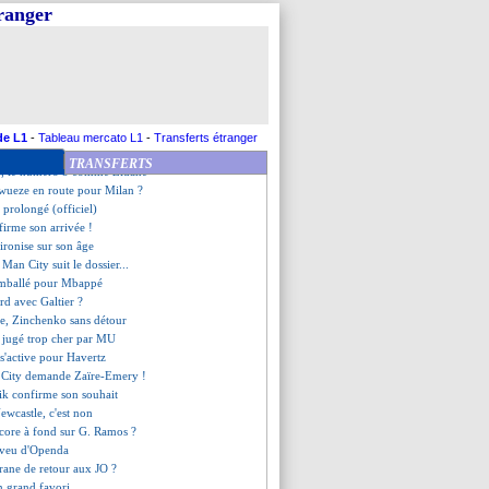
ien d'Aimé Jacquet
tranger
clame son départ
 ne voit pas Kimmich partir
jours associé au Real
une commission avec Vinicius
 justifie son choix
 déjà donné son accord
 a prolongé (officiel)
de L1
-
Tableau mercato L1
-
Transferts étranger
r sur le départ ?
TRANSFERTS
m, le numéro 5 comme Zidane
wueze en route pour Milan ?
a prolongé (officiel)
firme son arrivée !
ironise sur son âge
 Man City suit le dossier...
mballé pour Mbappé
rd avec Galtier ?
sie, Zinchenko sans détour
 jugé trop cher par MU
 s'active pour Havertz
n City demande Zaïre-Emery !
lik confirme son souhait
Newcastle, c'est non
core à fond sur G. Ramos ?
'aveu d'Openda
arane de retour aux JO ?
en grand favori