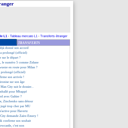
tranger
arlison rêve du Real
s à boucler avant L. Hernandez
 record, l'Argentine l'emporte
ien d'Aimé Jacquet
clame son départ
 ne voit pas Kimmich partir
jours associé au Real
de L1
-
Tableau mercato L1
-
Transferts étranger
une commission avec Vinicius
TRANSFERTS
 justifie son choix
 déjà donné son accord
 a prolongé (officiel)
r sur le départ ?
m, le numéro 5 comme Zidane
wueze en route pour Milan ?
a prolongé (officiel)
firme son arrivée !
ironise sur son âge
 Man City suit le dossier...
mballé pour Mbappé
rd avec Galtier ?
sie, Zinchenko sans détour
 jugé trop cher par MU
 s'active pour Havertz
n City demande Zaïre-Emery !
lik confirme son souhait
Newcastle, c'est non