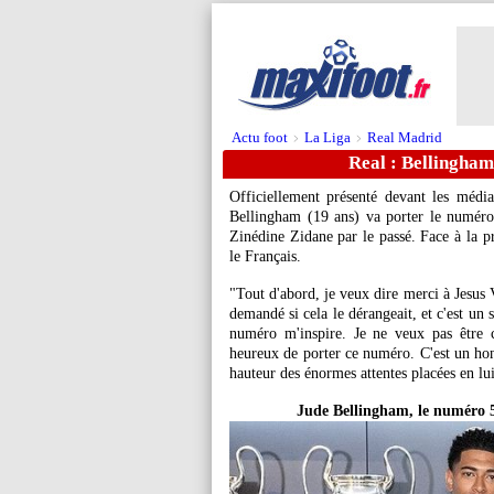
Actu foot
La Liga
Real Madrid
>
>
Real : Bellingha
Officiellement présenté devant les médi
Bellingham (19 ans) va porter le numér
Zinédine Zidane par le passé. Face à la pr
le Français.
"Tout d'abord, je veux dire merci à Jesus V
demandé si cela le dérangeait, et c'est un
numéro m'inspire. Je ne veux pas être 
heureux de porter ce numéro. C'est un ho
hauteur des énormes attentes placées en lui
Jude Bellingham, le numéro