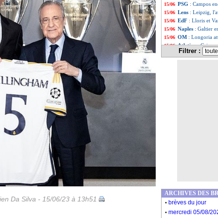
PSG
: Campos en
15/06
Lens
: Leipzig, l
15/06
EdF
: Lloris et V
15/06
Naples
: Galtier 
15/06
OM
: Longoria at
15/06
Atletico
: Griezma
15/06
Filtrer :
PSG
: Mbappé ne 
15/06
Liste des brèv
...
Liste des brèv
...
ARCHIVES DES B
en Da Silva - 15/06/23 à 13h51
.
brèves du jour
.
mercredi 05/08/20