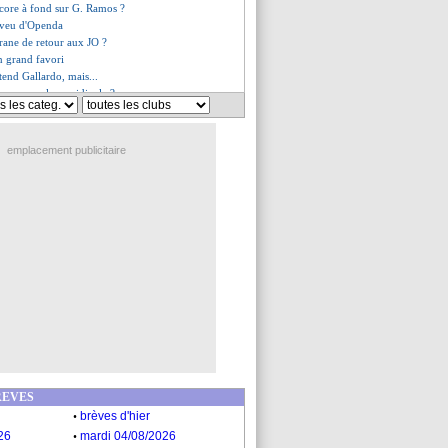
core à fond sur G. Ramos ?
'aveu d'Openda
arane de retour aux JO ?
en grand favori
tend Gallardo, mais...
nn, une clause ridicule ?
veut pas bouger cet été
es du mer. 14 juin 2023
es du mar. 13 juin 2023
emplacement publicitaire
REVES
.
brèves d'hier
.
26
mardi 04/08/2026