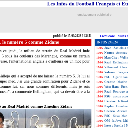
Les Infos du Football Français et E
Tottenham
: Rich
15/06
PSG
: deux vente
15/06
Amical
: un Messi
15/06
emplacement publicitaire
Annecy
: le sout
15/06
Bruges
: Lang ré
15/06
Bayern
: Musiala
15/06
PSG
: Hakimi tou
15/06
publié le
15/06/2023 à 13h51
LiveScore
-
clubs 
FIFA
: racisme, 
15/06
m, le numéro 5 comme Zidane
INFOS 24h/24
Real
: Bellingham
15/06
Juve
: Zaniolo a
15/06
as ce jeudi, le milieu de terrain du Real Madrid Jude
Nantes
: Aristouy
15/06
o 5 sous les couleurs des Merengue, comme un certain
Man City
: Walke
15/06
esse, l'international anglais a d'ailleurs eu un mot pour
Real
: Bellingha
15/06
Villarreal
: Chuk
15/06
Valence
: Baraja 
15/06
allejo qui a accepté de me laisser le numéro 5. Je lui ai
PSG
: Ugarte con
15/06
 super mec. J'ai une grande admiration pour Zidane et ce
Croatie
: Modric 
15/06
comme lui, car nous sommes différents, mais je suis
West Ham
: Rice,
15/06
nneur", a commenté Bellingham, qui va devoir être à la
Real
: Rodrygo e
15/06
.
PSG
: aucun acco
15/06
Ukraine
: la Rus
15/06
 5 au Real Madrid comme Zinédine Zidane
Naples
: Osimhen
15/06
Chelsea
: Arsenal
15/06
PSG
: Silva, Ma
15/06
OM
: la Juve, Mi
15/06
Inter
: Barella à 
15/06