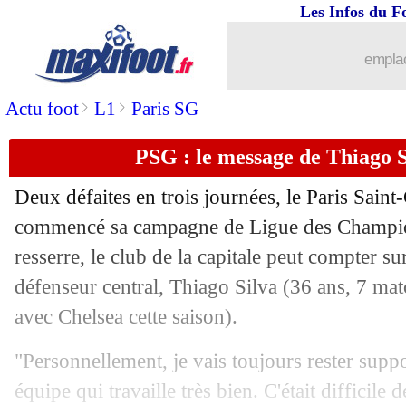
Les Infos du F
emplac
>
>
Actu foot
L1
Paris SG
PSG : le message de Thiago S
...
brèves d'AUJOURD'HUI ( 9 août 202
Deux défaites en trois journées, le Paris Saint
...
Liste des brèves du ven. 6 novembre 
commencé sa campagne de Ligue des Champion
resserre, le club de la capitale peut compter su
05/11
Lille
: Fonte calme tout le monde
défenseur central,
Thiago Silva
(36 ans, 7 mat
avec Chelsea cette saison).
05/11
PSG
: discussions en cours avec Di Ma
"Personnellement, je vais toujours rester suppo
05/11
Milan
: une défaite historique face à L
équipe qui travaille très bien. C'était difficile 