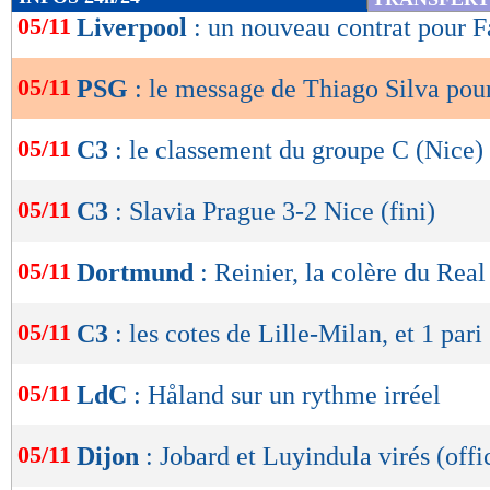
de
05/11
Liverpool
: un nouveau contrat pour 
lecture
05/11
PSG
: le message de Thiago Silva pou
OK
05/11
C3
: le classement du groupe C (Nice)
05/11
C3
: Slavia Prague 3-2 Nice (fini)
05/11
Dortmund
: Reinier, la colère du Real
05/11
C3
: les cotes de Lille-Milan, et 1 pari 
05/11
LdC
: Håland sur un rythme irréel
05/11
Dijon
: Jobard et Luyindula virés (offi