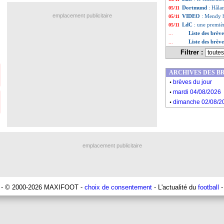
Dortmund
: Hålan
05/11
emplacement publicitaire
VIDEO
: Mendy h
05/11
LdC
: une premièr
05/11
Liste des brèv
...
Liste des brèv
...
Filtrer :
ARCHIVES DES B
.
brèves du jour
.
mardi 04/08/2026
.
dimanche 02/08/2
emplacement publicitaire
- © 2000-2026 MAXIFOOT -
choix de consentement
- L'actualité du
football
-