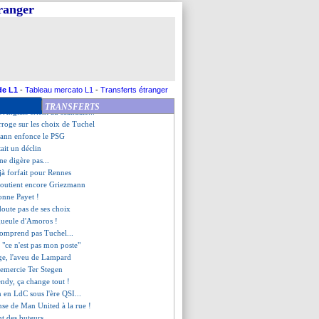
ec Fekir et Thuram !
tranger
 reprend les détracteurs
 cash de Cuisance
ris" pour T. Hernandez
la pression à Tuchel
tifie son "dérapage"
l'inspiration Ibrahimovic
me la tête de Tuchel
de L1
-
Tableau mercato L1
-
Transferts étranger
jaer condamne sa défense
TRANSFERTS
 Anglais crient au scandale...
erroge sur les choix de Tuchel
ann enfonce le PSG
tait un déclin
ne digère pas...
à forfait pour Rennes
outient encore Griezmann
onne Payet !
doute pas de ses choix
gueule d'Amoros !
omprend pas Tuchel...
- "ce n'est pas mon poste"
rage, l'aveu de Lampard
emercie Ter Stegen
ndy, ça change tout !
an en LdC sous l'ère QSI...
ense de Man United à la rue !
nt des buteurs