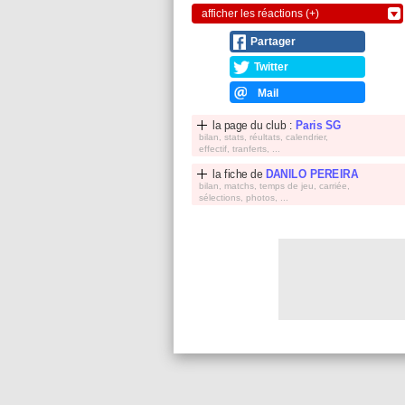
afficher les réactions (+)
Partager
Twitter
Mail
la page du club :
Paris SG
bilan, stats, réultats, calendrier,
effectif, tranferts, ...
la fiche de
DANILO PEREIRA
bilan, matchs, temps de jeu, carriée,
sélections, photos, ...