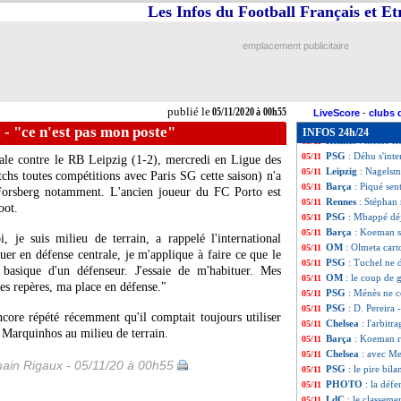
EdF
: la liste av
05/11
Les Infos du Football Français et E
OM
: Villas-Boas
05/11
OM
: le discours
05/11
emplacement publicitaire
EdF
: Pioli "surp
05/11
PSG
: Ménès met 
05/11
OM
: Di Meco jus
05/11
Lille
: Galtier et 
05/11
publié le
05/11/2020 à 00h55
PSG
: Riolo récla
05/11
LiveScore
-
clubs 
Man Utd
: Solsk
05/11
 - "ce n'est pas mon poste"
INFOS 24h/24
Rennes
: même les
05/11
PSG
: Déhu s'int
05/11
rale contre le RB Leipzig (1-2), mercredi en Ligue des
Leipzig
: Nagelsm
05/11
chs toutes compétitions avec Paris SG cette saison) n'a
Barça
: Piqué sen
05/11
 Forsberg notamment. L'ancien joueur du FC Porto est
Rennes
: Stéphan 
05/11
oot.
PSG
: Mbappé déj
05/11
Barça
: Koeman s
05/11
 je suis milieu de terrain, a rappelé l'international
OM
: Olmeta cart
05/11
er en défense centrale, je m'applique à faire ce que le
PSG
: Tuchel ne 
05/11
asique d'un défenseur. J'essaie de m'habituer. Mes
OM
: le coup de 
05/11
es repères, ma place en défense."
PSG
: Ménès ne c
05/11
PSG
: D. Pereira 
05/11
core répété récemment qu'il comptait toujours utiliser
Chelsea
: l'arbit
05/11
 Marquinhos au milieu de terrain.
Barça
: Koeman r
05/11
Chelsea
: avec Me
05/11
ain Rigaux - 05/11/20 à 00h55
PSG
: le pire bil
05/11
PHOTO
: la déf
05/11
LdC
: le classeme
05/11