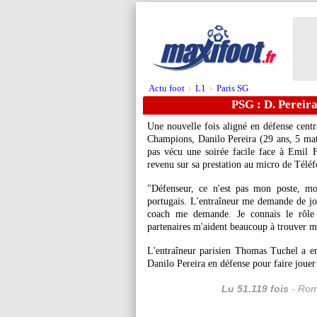
Actu foot
L1
Paris SG
>
>
PSG : D. Pereira
Une nouvelle fois aligné en défense cent
Champions,
Danilo Pereira
(29 ans, 5 mat
pas vécu une soirée facile face à Emil
revenu sur sa prestation au micro de Téléf
"Défenseur, ce n'est pas mon poste, moi,
portugais. L'entraîneur me demande de jou
coach me demande. Je connais le rôle b
partenaires m'aident beaucoup à trouver m
L'entraîneur parisien Thomas Tuchel a en
Danilo Pereira en défense pour faire jouer
Lu 51.119 fois
- Rom