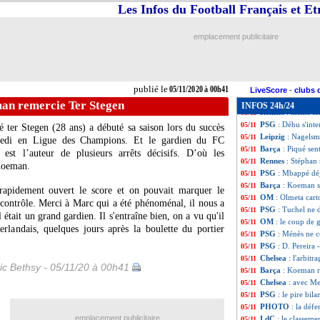
EdF
: la liste av
05/11
Les Infos du Football Français et E
OM
: Villas-Boas
05/11
OM
: le discours
05/11
emplacement publicitaire
EdF
: Pioli "surp
05/11
PSG
: Ménès met 
05/11
OM
: Di Meco jus
05/11
Lille
: Galtier et 
05/11
publié le
05/11/2020 à 00h41
PSG
: Riolo récla
05/11
LiveScore
-
clubs 
Man Utd
: Solsk
05/11
an remercie Ter Stegen
INFOS 24h/24
Rennes
: même les
05/11
PSG
: Déhu s'int
05/11
 ter Stegen
(28 ans) a débuté sa saison lors du succès
Leipzig
: Nagelsm
05/11
redi en Ligue des Champions. Et le gardien du FC
Barça
: Piqué sen
05/11
l est l’auteur de plusieurs arrêts décisifs. D’où les
Rennes
: Stéphan 
05/11
Koeman.
PSG
: Mbappé déj
05/11
Barça
: Koeman s
05/11
pidement ouvert le score et on pouvait marquer le
OM
: Olmeta cart
05/11
contrôle. Merci à Marc qui a été phénoménal, il nous a
PSG
: Tuchel ne 
05/11
 était un grand gardien. Il s'entraîne bien, on a vu qu'il
OM
: le coup de 
05/11
erlandais, quelques jours après la boulette du portier
PSG
: Ménès ne c
05/11
PSG
: D. Pereira 
05/11
Chelsea
: l'arbit
05/11
ic Bethsy - 05/11/20 à 00h41
Barça
: Koeman r
05/11
Chelsea
: avec Me
05/11
PSG
: le pire bil
05/11
PHOTO
: la déf
05/11
emplacement publicitaire
LdC
: le classeme
05/11