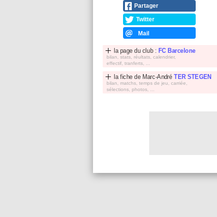
Partager
Twitter
Mail
la page du club :
FC Barcelone
bilan, stats, réultats, calendrier,
effectif, tranferts, ...
la fiche de
Marc-André
TER STEGEN
bilan, matchs, temps de jeu, carriée,
sélections, photos, ...