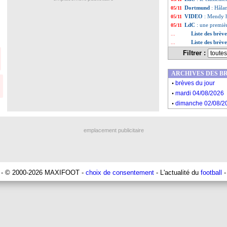
Dortmund
: Hålan
05/11
VIDEO
: Mendy h
05/11
LdC
: une premièr
05/11
Liste des brèv
...
Liste des brèv
...
Filtrer :
ARCHIVES DES B
.
brèves du jour
.
mardi 04/08/2026
.
dimanche 02/08/2
emplacement publicitaire
- © 2000-2026 MAXIFOOT -
choix de consentement
- L'actualité du
football
-