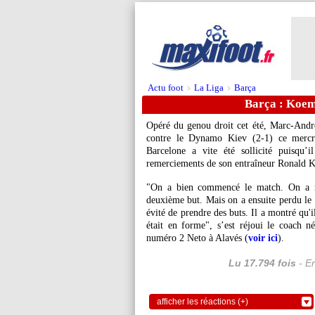
Actu foot
La Liga
Barça
>
>
Barça : Koem
Opéré du genou droit cet été,
Marc-André
contre le Dynamo Kiev (2-1) ce merc
Barcelone a vite été sollicité puisqu’i
remerciements de son entraîneur Ronald 
"On a bien commencé le match. On a ra
deuxième but. Mais on a ensuite perdu le 
évité de prendre des buts. Il a montré qu'il
était en forme", s’est réjoui le coach né
numéro 2 Neto à Alavés (
voir ici
).
Lu 17.794 fois
- Er
afficher les réactions (+)