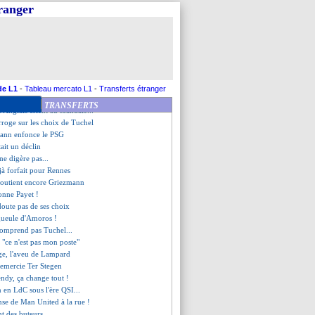
ec Fekir et Thuram !
tranger
 reprend les détracteurs
 cash de Cuisance
ris" pour T. Hernandez
la pression à Tuchel
tifie son "dérapage"
l'inspiration Ibrahimovic
me la tête de Tuchel
de L1
-
Tableau mercato L1
-
Transferts étranger
jaer condamne sa défense
TRANSFERTS
 Anglais crient au scandale...
erroge sur les choix de Tuchel
ann enfonce le PSG
tait un déclin
ne digère pas...
à forfait pour Rennes
outient encore Griezmann
onne Payet !
doute pas de ses choix
gueule d'Amoros !
omprend pas Tuchel...
- "ce n'est pas mon poste"
rage, l'aveu de Lampard
emercie Ter Stegen
ndy, ça change tout !
an en LdC sous l'ère QSI...
ense de Man United à la rue !
nt des buteurs