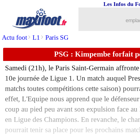
05/11
PHOTO
: Galtier et Ibrahimovic, la 
Les Infos du F
05/11
Lille
: Fonte rend hommage à Yazici
emplac
>
>
Actu foot
L1
Paris SG
05/11
C3
: tous les résultats de la soirée
PSG : Kimpembe forfait p
05/11
C3
: le classement du groupe H (Lille)
Samedi (21h), le Paris Saint-Germain affronte
05/11
C3
: Milan AC 0-3 Lille (fini)
10e journée de Ligue 1. Un match auquel
Pre
matchs toutes compétitions cette saison) pourra
05/11
Nice
: Vieira n'épargne pas sa défense
effet, L'Equipe nous apprend que le défenseur 
05/11
Dijon
: Blaquart favori, Beye cité
coup au pied peu avant son expulsion face au
en Ligue des Champions. En revanche, le cha
05/11
Liverpool
: un nouveau contrat pour 
pourrait tenir sa place pour les prochains matc