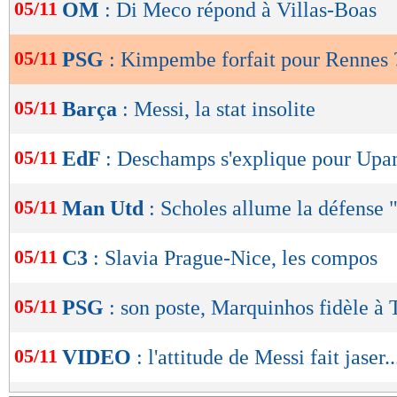
de
05/11
OM
: Di Meco répond à Villas-Boas
lecture
05/11
PSG
: Kimpembe forfait pour Rennes 
OK
05/11
Barça
: Messi, la stat insolite
05/11
EdF
: Deschamps s'explique pour Up
05/11
Man Utd
: Scholes allume la défense 
05/11
C3
: Slavia Prague-Nice, les compos
05/11
PSG
: son poste, Marquinhos fidèle à 
05/11
VIDEO
: l'attitude de Messi fait jaser..