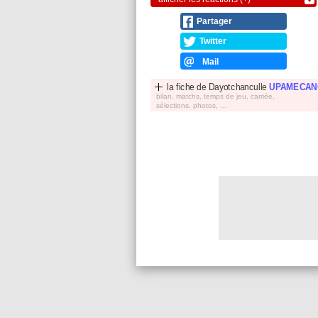
Partager
Twitter
Mail
la fiche de
Dayotchanculle
UPAMECAN
bilan, matchs, temps de jeu, carriée,
sélections, photos, ...