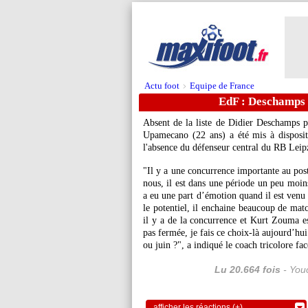
Actu foot
Equipe de France
>
EdF : Deschamps
Absent de la liste de Didier Deschamps p
Upamecano
(22 ans) a été mis à disposit
l'absence du défenseur central du RB Leip
"Il y a une concurrence importante au pos
nous, il est dans une période un peu moins 
a eu une part d’émotion quand il est venu 
le potentiel, il enchaine beaucoup de matc
il y a de la concurrence et Kurt Zouma e
pas fermée, je fais ce choix-là aujourd’hu
ou juin ?", a indiqué le coach tricolore fac
Lu 20.664 fois
- Youc
afficher les réactions (+)