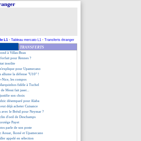
tranger
ouveau contrat pour Fabinho
 de Thiago Silva pour la C1
t du groupe C (Nice)
e 3-2 Nice (fini)
er, la colère du Real
Lille-Milan, et 1 pari !
 un rythme irréel
de L1
-
Tableau mercato L1
-
Transferts étranger
Luyindula virés (officiel)
TRANSFERTS
le, les compos
pond à Villas-Boas
forfait pour Rennes ?
tat insolite
 s'explique pour Upamecano
s allume la défense "U10" !
e-Nice, les compos
 Marquinhos fidèle à Tuchel
e de Messi fait jaser...
 justifie son choix
idzic désemparé pour Alaba
 veut déjà acheter Cuisance
ns avec le Brésil pour Neymar ?
 clin d'oeil de Deschamps
 protège Payet
ntos parle de son poste
ec Aouar, Ikoné et Upamecano
aller appelé en sélection