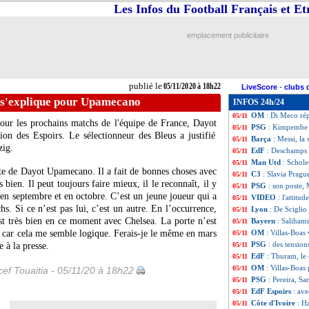
Les Infos du Football Français et E
Liverpool
: un n
05/11
PSG
: le message
05/11
C3
: le classemen
05/11
emplacement publicitaire
C3
: Slavia Pragu
05/11
Dortmund
: Reini
05/11
C3
: les cotes de 
05/11
LdC
: Håland sur
05/11
publié le
05/11/2020 à 18h22
LiveScore
-
clubs 
Dijon
: Jobard et 
05/11
 s'explique pour Upamecano
INFOS 24h/24
C3
: Milan AC-Lil
05/11
OM
: Di Meco ré
05/11
our les prochains matchs de l'équipe de France, Dayot
PSG
: Kimpembe 
05/11
ion des Espoirs. Le sélectionneur des Bleus a justifié
Barça
: Messi, la s
05/11
zig.
EdF
: Deschamps
05/11
Man Utd
: Schole
05/11
te de Dayot Upamecano. Il a fait de bonnes choses avec
C3
: Slavia Pragu
05/11
bien. Il peut toujours faire mieux, il le reconnaît, il y
PSG
: son poste,
05/11
en septembre et en octobre. C’est un jeune joueur qui a
VIDEO
: l'attitud
05/11
hs. Si ce n’est pas lui, c’est un autre. En l’occurrence,
Lyon
: De Sciglio
05/11
st très bien en ce moment avec Chelsea. La porte n’est
Bayern
: Saliham
05/11
i car cela me semble logique. Ferais-je le même en mars
OM
: Villas-Boas
05/11
PSG
: des tensio
e à la presse.
05/11
EdF
: Thuram, le
05/11
OM
: Villas-Boas
05/11
ef Touaitia - 05/11/20 à 18h22
PSG
: Pereira, Sa
05/11
EdF Espoirs
: av
05/11
Côte d'Ivoire
: H
05/11