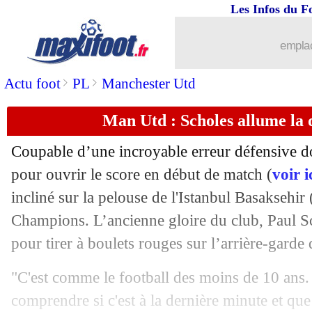
Les Infos du F
05/11
C3
: le classement du groupe H (Lille)
emplac
05/11
C3
: Milan AC 0-3 Lille (fini)
>
>
Actu foot
PL
Manchester Utd
05/11
Nice
: Vieira n'épargne pas sa défense
Man Utd : Scholes allume la 
05/11
Dijon
: Blaquart favori, Beye cité
Coupable d’une incroyable erreur défensive d
05/11
Liverpool
: un nouveau contrat pour 
pour ouvrir le score en début de match (
voir i
incliné sur la pelouse de l'Istanbul Basaksehir
05/11
PSG
: le message de Thiago Silva pou
Champions. L’ancienne gloire du club, Paul Sch
pour tirer à boulets rouges sur l’arrière-garde
05/11
C3
: le classement du groupe C (Nice)
"C'est comme le football des moins de 10 ans
05/11
C3
: Slavia Prague 3-2 Nice (fini)
comprendre si c'est à la dernière minute et qu