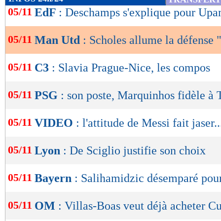
de
05/11
EdF
: Deschamps s'explique pour Up
lecture
05/11
Man Utd
: Scholes allume la défense 
OK
05/11
C3
: Slavia Prague-Nice, les compos
05/11
PSG
: son poste, Marquinhos fidèle à 
05/11
VIDEO
: l'attitude de Messi fait jaser..
05/11
Lyon
: De Sciglio justifie son choix
05/11
Bayern
: Salihamidzic désemparé pou
05/11
OM
: Villas-Boas veut déjà acheter C