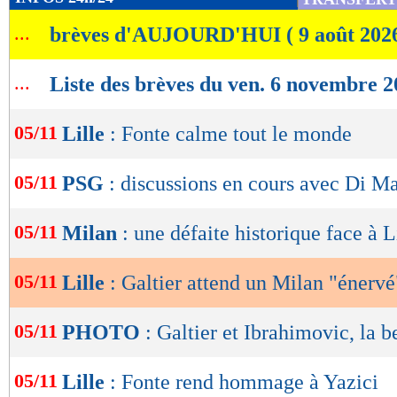
de
...
brèves d'AUJOURD'HUI ( 9 août 202
lecture
OK
...
Liste des brèves du ven. 6 novembre 
05/11
Lille
: Fonte calme tout le monde
05/11
PSG
: discussions en cours avec Di Ma
05/11
Milan
: une défaite historique face à L
05/11
Lille
: Galtier attend un Milan "énervé
05/11
PHOTO
: Galtier et Ibrahimovic, la 
05/11
Lille
: Fonte rend hommage à Yazici