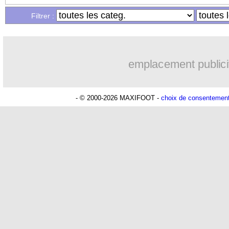
Filtrer :
05/11
C3
: tous les résultats de la soirée
05/11
C3
: le classement du groupe H (Lille)
emplacement publici
05/11
C3
: Milan AC 0-3 Lille (fini)
- © 2000-2026 MAXIFOOT -
choix de consentemen
05/11
Nice
: Vieira n'épargne pas sa défense
05/11
Dijon
: Blaquart favori, Beye cité
05/11
Liverpool
: un nouveau contrat pour 
05/11
PSG
: le message de Thiago Silva pou
05/11
C3
: le classement du groupe C (Nice)