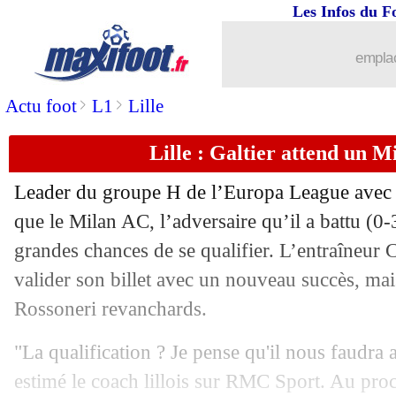
Les Infos du F
emplac
>
>
Actu foot
L1
Lille
Lille : Galtier attend un 
Leader du groupe H de l’Europa League avec 7
que le Milan AC, l’adversaire qu’il a battu (0-
grandes chances de se qualifier. L’entraîneur 
valider son billet avec un nouveau succès, mai
Rossoneri revanchards.
"La qualification ? Je pense qu'il nous faudra 
estimé le coach lillois sur RMC Sport. Au pro