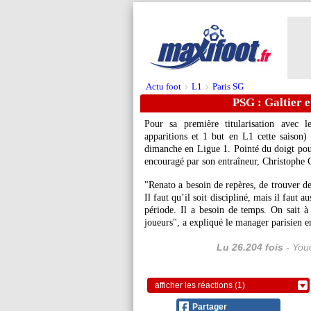
Actu foot
L1
Paris SG
>
>
PSG : Galtier 
Pour sa première titularisation avec 
apparitions et 1 but en L1 cette saison
dimanche en Ligue 1. Pointé du doigt pou
encouragé par son entraîneur, Christophe G
"Renato a besoin de repères, de trouver des
Il faut qu’il soit discipliné, mais il faut a
période. Il a besoin de temps. On sait à 
joueurs", a expliqué le manager parisien e
Lu 26.204 fois
- Youc
afficher les réactions (1)
Partager