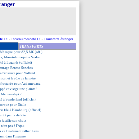
tranger
ite ukrainienne en approche
ec Fulham pour Kurzawa
de la piste Olympiakos
 signer à Benfica
rd bloque Gordon
uiri, ça brûle !
o restera-t-il malgré Antony ?
de L1
-
Tableau mercato L1
-
Transferts étranger
aintenant Strasbourg ?
TRANSFERTS
s détails du transfert
 débarque pour 82,5 M€ (off.)
la, Mourinho taquine Scaloni
té à Leganés (officiel)
courage Renato Sanches
s d'absence pour Volland
Ettori et le rôle de la mère
 fracturée pour Aubameyang
ppé envisage une plainte !
c Malinovskyi ?
té à Sunderland (officiel)
barque pour Diallo
is file à Hambourg (officiel)
rrité par la défaite
z justifie son choix
n'ira pas à l'Ajax
 va finalement rallier Lens
ann dans l'impasse