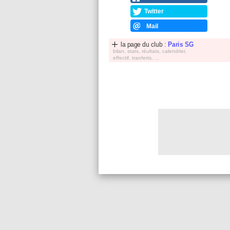
Twitter
Mail
la page du club :
Paris SG
bilan, stats, réultats, calendrier,
effectif, tranferts, ...