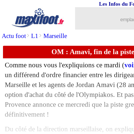
Les Infos du F
31/08
L1
: Lille-Nice, les compos
emplac
31/08
Nice
: Claude-Maurice prêté à Lens (of
>
>
Actu foot
L1
Marseille
31/08
PSG
: Fenerbahçe s'invite dans le doss
OM : Amavi, fin de la pis
31/08
Lorient
: Laurienté file à Sassuolo (off
Comme nous vous l'expliquions ce mardi (
voi
31/08
Troyes
: un milieu de Man City débarq
un différend d'ordre financier entre les dirige
Marseille et les agents de Jordan Amavi (28 ans
31/08
Lyon
: Kumbedi a signé (officiel)
option d'achat du côté de l'Olympiakos. Et pa
Provence annonce ce mercredi que la piste gre
31/08
PSG
: Paredes prêté à la Juve (officiel
définitivement !
31/08
L1
: Montpellier-Ajaccio, les compos
Du côté de la direction marseillaise, on expli