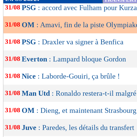
de
31/08
PSG
: accord avec Fulham pour Kurz
lecture
31/08
OM
: Amavi, fin de la piste Olympiak
OK
31/08
PSG
: Draxler va signer à Benfica
31/08
Everton
: Lampard bloque Gordon
31/08
Nice
: Laborde-Gouiri, ça brûle !
31/08
Man Utd
: Ronaldo restera-t-il malgr
31/08
OM
: Dieng, et maintenant Strasbourg
31/08
Juve
: Paredes, les détails du transfert