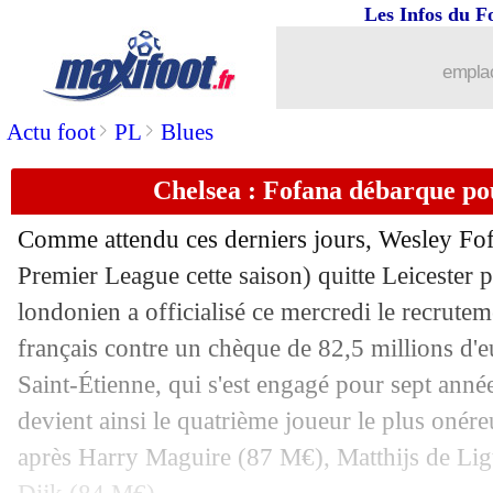
Les Infos du F
31/08
L1
: Montpellier-Ajaccio, les compos
emplac
31/08
L1
: Strasbourg-Nantes, les compos
>
>
Actu foot
PL
Blues
31/08
L1
: Lyon-Auxerre, les compos
Chelsea : Fofana débarque pou
31/08
L1
: Monaco-Troyes, les compos
Comme attendu ces derniers jours, Wesley Fof
31/08
L1
: Angers-Reims, les compos
Premier League cette saison) quitte Leicester 
londonien a officialisé ce mercredi le recrute
31/08
Man Utd
: fin de la piste Dest ?
français contre un chèque de 82,5 millions d'e
Saint-Étienne, qui s'est engagé pour sept année
31/08
Arsenal
: Saka bientôt blindé
devient ainsi le quatrième joueur le plus onéreu
après Harry Maguire (87 M€), Matthijs de Ligt
31/08
Leicester
: Boga avec les millions de 