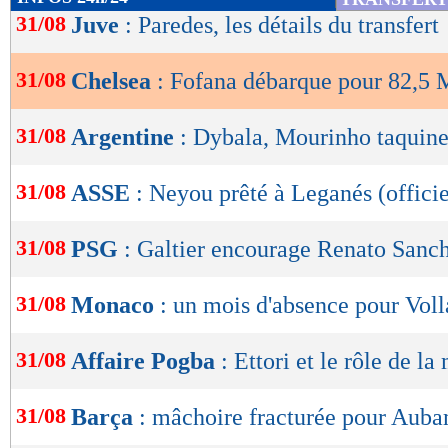
de
31/08
Juve
: Paredes, les détails du transfert
lecture
31/08
Chelsea
: Fofana débarque pour 82,5 M
OK
31/08
Argentine
: Dybala, Mourinho taquine
31/08
ASSE
: Neyou prêté à Leganés (officie
31/08
PSG
: Galtier encourage Renato Sanc
31/08
Monaco
: un mois d'absence pour Vol
31/08
Affaire Pogba
: Ettori et le rôle de la
31/08
Barça
: mâchoire fracturée pour Aub