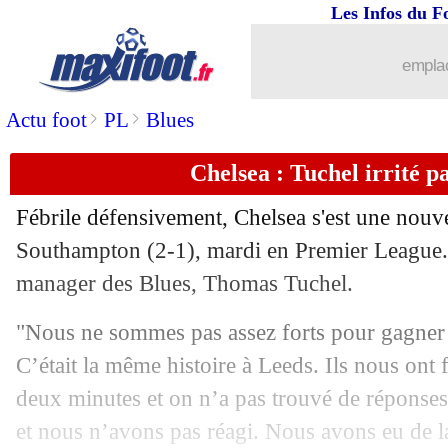
Les Infos du F
31/08
Everton
: Lampard bloque Gordon
emplac
31/08
Nice
: Laborde-Gouiri, ça brûle !
>
>
Actu foot
PL
Blues
31/08
Man Utd
: Ronaldo restera-t-il malgr
Chelsea : Tuchel irrité pa
31/08
OM
: Dieng, et maintenant Strasbourg
Fébrile défensivement, Chelsea s'est une nouvel
31/08
Juve
: Paredes, les détails du transfert
Southampton (2-1), mardi en Premier League. U
manager des Blues, Thomas Tuchel.
31/08
Chelsea
: Fofana débarque pour 82,5 M
"Nous ne sommes pas assez forts pour gagner c
31/08
Argentine
: Dybala, Mourinho taquine
C’était la même histoire à Leeds. Ils nous ont f
deux minutes et on n’a pas trouvé de réponses
31/08
ASSE
: Neyou prêté à Leganés (officie
et nous n’avons pas réagi. Nous avons eu de l