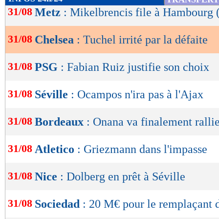
de
31/08
Metz
: Mikelbrencis file à Hambourg (
lecture
31/08
Chelsea
: Tuchel irrité par la défaite
OK
31/08
PSG
: Fabian Ruiz justifie son choix
31/08
Séville
: Ocampos n'ira pas à l'Ajax
31/08
Bordeaux
: Onana va finalement ralli
31/08
Atletico
: Griezmann dans l'impasse
31/08
Nice
: Dolberg en prêt à Séville
31/08
Sociedad
: 20 M€ pour le remplaçant d