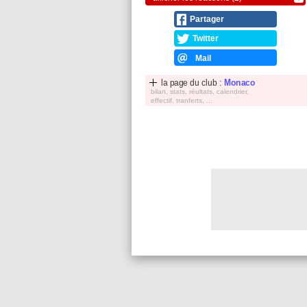
Partager
Twitter
Mail
la page du club :
Monaco
bilan, stats, réultats, calendrier,
effectif, tranferts, ...