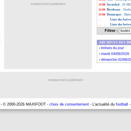
emplacement publicitaire
Sociedad
: 20 M€
31/08
Bordeaux
: Oudi
31/08
Demirspor
: Balo
31/08
Liste des brèv
...
Liste des brèv
...
Filtrer :
ARCHIVES DES B
.
brèves du jour
.
mardi 04/08/2026
.
dimanche 02/08/2
emplacement publicitaire
- © 2000-2026 MAXIFOOT -
choix de consentement
- L'actualité du
football
-