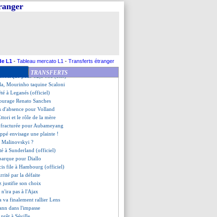
ite ukrainienne en approche
tranger
ec Fulham pour Kurzawa
de la piste Olympiakos
 signer à Benfica
rd bloque Gordon
uiri, ça brûle !
o restera-t-il malgré Antony ?
aintenant Strasbourg ?
de L1
-
Tableau mercato L1
-
Transferts étranger
s détails du transfert
TRANSFERTS
 débarque pour 82,5 M€ (off.)
la, Mourinho taquine Scaloni
té à Leganés (officiel)
courage Renato Sanches
s d'absence pour Volland
Ettori et le rôle de la mère
 fracturée pour Aubameyang
ppé envisage une plainte !
c Malinovskyi ?
té à Sunderland (officiel)
barque pour Diallo
is file à Hambourg (officiel)
rrité par la défaite
z justifie son choix
n'ira pas à l'Ajax
 va finalement rallier Lens
ann dans l'impasse
prêt à Séville