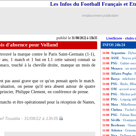
Arsenal
: une pép
31/08
Les Infos du Football Français et E
PSG
: accord av
31/08
OM
: Amavi, fin 
31/08
emplacement publicitaire
PSG
: Draxler va
31/08
Everton
: Lampa
31/08
Nice
: Laborde-Go
31/08
Man Utd
: Ronald
31/08
publié le
31/08/2022 à 13h35
OM
: Dieng, et m
31/08
LiveScore
-
clubs 
Juve
: Paredes, le
31/08
is d'absence pour Volland
INFOS 24h/24
Chelsea
: Fofana
31/08
Argentine
: Dyba
31/08
r trouvé la marque contre le Paris Saint-Germain (1-1),
ASSE
: Neyou prê
31/08
ans, 1 match et 1 but en L1 cette saison) connait sa
PSG
: Galtier en
31/08
Monaco, touché à la cheville droite, manque un mois de
Monaco
: un moi
31/08
Affaire Pogba
: 
31/08
Barça
: mâchoire
31/08
st pas aussi grave que ce qu'on pensait après le match.
PSG
: Riolo, Mba
31/08
aluation, on pense qu'il sera absent autour de quatre
OM
: accord ave
31/08
 princier, Philippe Clement, en conférence de presse.
PSG
: Michut prê
31/08
PSG
: Leipzig dé
31/08
matchs et être opérationnel pour la réception de Nantes,
Metz
: Mikelbrenc
31/08
Chelsea
: Tuchel i
31/08
PSG
: Fabian Rui
31/08
ef Touaitia - 31/08/22 à 13h35
Séville
: Ocampos 
31/08
Bordeaux
: Onana
31/08
Atletico
: Griezm
31/08
Nice
: Dolberg en 
31/08