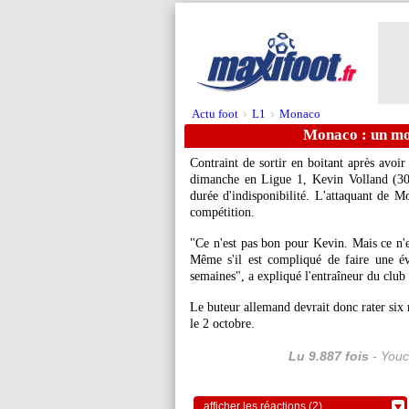
Actu foot
L1
Monaco
>
>
Monaco : un mo
Contraint de sortir en boitant après avoi
dimanche en Ligue 1, Kevin Volland (30 
durée d'indisponibilité. L'attaquant de 
compétition.
"Ce n'est pas bon pour Kevin. Mais ce n'e
Même s'il est compliqué de faire une év
semaines", a expliqué l'entraîneur du club
Le buteur allemand devrait donc rater six 
le 2 octobre.
Lu 9.887 fois
- Youc
afficher les réactions (2)