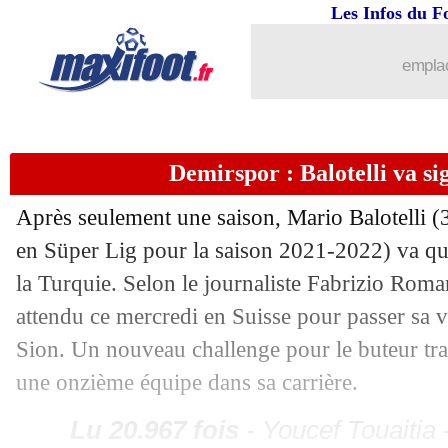
Les Infos du F
31/08
Chelsea
: Fofana débarque pour 82,5 M
emplac
31/08
Argentine
: Dybala, Mourinho taquine
31/08
ASSE
: Neyou prêté à Leganés (officie
Demirspor : Balotelli va si
31/08
PSG
: Galtier encourage Renato Sanc
Après seulement une saison, Mario Balotelli (
en Süper Lig pour la saison 2021-2022) va qu
31/08
Monaco
: un mois d'absence pour Vol
la Turquie. Selon le journaliste Fabrizio Romano
31/08
Affaire Pogba
: Ettori et le rôle de la
attendu ce mercredi en Suisse pour passer sa v
Sion. Un nouveau challenge pour le buteur tra
31/08
Barça
: mâchoire fracturée pour Aub
une onzième équipe dans sa carrière.
31/08
PSG
: Riolo, Mbappé envisage une pla
Lu 20.967 fois
- Youcef Touaitia 